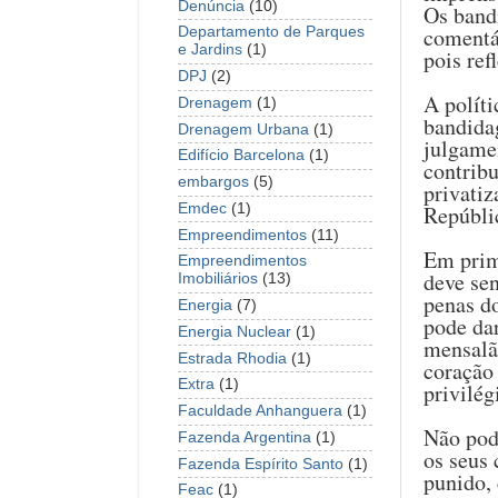
Denúncia
(10)
Os band
comentá
Departamento de Parques
e Jardins
(1)
pois ref
DPJ
(2)
A políti
Drenagem
(1)
bandidag
Drenagem Urbana
(1)
julgamen
Edifício Barcelona
(1)
contribu
embargos
(5)
privatiz
Emdec
(1)
Repúbli
Empreendimentos
(11)
Em prime
Empreendimentos
deve sen
Imobiliários
(13)
penas d
Energia
(7)
pode dar
Energia Nuclear
(1)
mensalã
Estrada Rhodia
(1)
coração 
Extra
(1)
privilé
Faculdade Anhanguera
(1)
Não pod
Fazenda Argentina
(1)
os seus 
Fazenda Espírito Santo
(1)
punido,
Feac
(1)