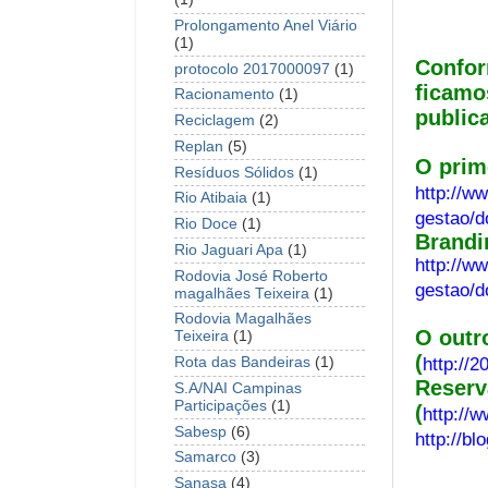
Prolongamento Anel Viário
(1)
Confor
protocolo 2017000097
(1)
ficamo
Racionamento
(1)
public
Reciclagem
(2)
Replan
(5)
O prim
Resíduos Sólidos
(1)
http://w
Rio Atibaia
(1)
gestao/
Rio Doce
(1)
Brandi
Rio Jaguari Apa
(1)
http://w
Rodovia José Roberto
gestao/d
magalhães Teixeira
(1)
Rodovia Magalhães
O outr
Teixeira
(1)
(
http://
Rota das Bandeiras
(1)
Reserv
S.A/NAI Campinas
Participações
(1)
(
http://
Sabesp
(6)
http://b
Samarco
(3)
Sanasa
(4)