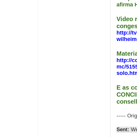
afirma H
Video 
conges
http://
wilheim
Materi
http://
mc/5155
solo.ht
E as c
CONCID
consel
----- Ori
Sent:
Wed