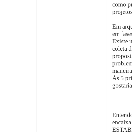
como pr
projetos
Em arqu
em fase
Existe 
coleta 
propost
problema
maneira 
Às 5 pr
gostaria
Entendo
encaixa
ESTABE