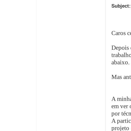
Subject:
Caros c
Depois 
trabalh
abaixo.
Mas ant
A minha
em ver 
por técn
A parti
projeto