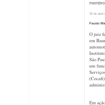
membro 
30 de abril
Fausto Ma
O juiz f
em Baur
automoto
Institu
São Paul
um func
Serviço
(Cocafi)
administ
Em ação 