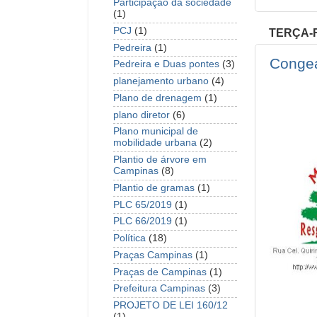
Participação da sociedade
(1)
PCJ
(1)
TERÇA-F
Pedreira
(1)
Congea
Pedreira e Duas pontes
(3)
planejamento urbano
(4)
Plano de drenagem
(1)
plano diretor
(6)
Plano municipal de
mobilidade urbana
(2)
Plantio de árvore em
Campinas
(8)
Plantio de gramas
(1)
PLC 65/2019
(1)
PLC 66/2019
(1)
Política
(18)
Praças Campinas
(1)
Praças de Campinas
(1)
Prefeitura Campinas
(3)
PROJETO DE LEI 160/12
(1)