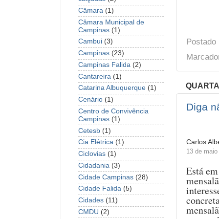
Câmara
(1)
Câmara Municipal de
Campinas
(1)
Postado
Cambui
(3)
Campinas
(23)
Marcado
Campinas Falida
(2)
Cantareira
(1)
QUARTA-
Catarina Albuquerque
(1)
Cenário
(1)
Diga n
Centro de Convivência
Campinas
(1)
Cetesb
(1)
Carlos Alb
Cia Elétrica
(1)
13 de maio
Ciclovias
(1)
Cidadania
(3)
Está em
Cidade Campinas
(28)
mensalã
interess
Cidade Falida
(5)
concret
Cidades
(11)
mensalã
CMDU
(2)