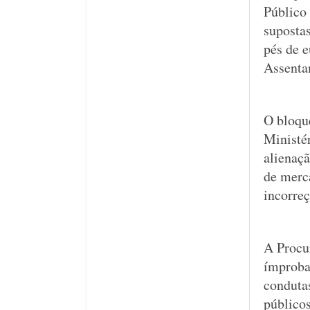
Público
suposta
pés de e
Assenta
O bloqu
Ministér
alienaçã
de merca
incorreç
A Procu
ímproba
conduta
público