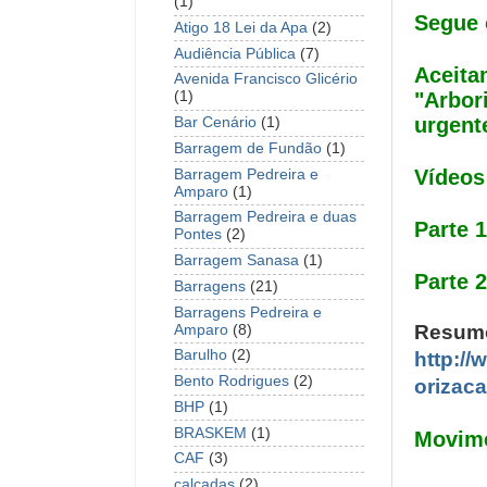
(1)
Segue 
Atigo 18 Lei da Apa
(2)
Audiência Pública
(7)
Aceita
Avenida Francisco Glicério
"Arbor
(1)
urgente
Bar Cenário
(1)
Barragem de Fundão
(1)
Vídeos
Barragem Pedreira e
Amparo
(1)
Barragem Pedreira e duas
Parte 
Pontes
(2)
Barragem Sanasa
(1)
Parte 
Barragens
(21)
Barragens Pedreira e
Resum
Amparo
(8)
Barulho
(2)
http:/
Bento Rodrigues
(2)
orizac
BHP
(1)
BRASKEM
(1)
Movime
CAF
(3)
calçadas
(2)