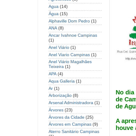
Agua
(14)
Água
(15)
Alphaville Dom Pedro
(1)
ANA
(8)
Ancar Ivahnoe Campinas
(1)
Anel Viário
(1)
Anel Viario Campinas
(1)
Anel Viário Magalhães
Teixeira
(1)
APA
(4)
Aqua Galleria
(1)
Ar
(1)
No dia
Arborização
(8)
de Cam
Arsenal Administradora
(1)
de Agui
Árvores
(23)
Árvores da Cidade
(25)
A apre
Árvores em Campinas
(9)
houve 
Aterro Sanitário Campinas