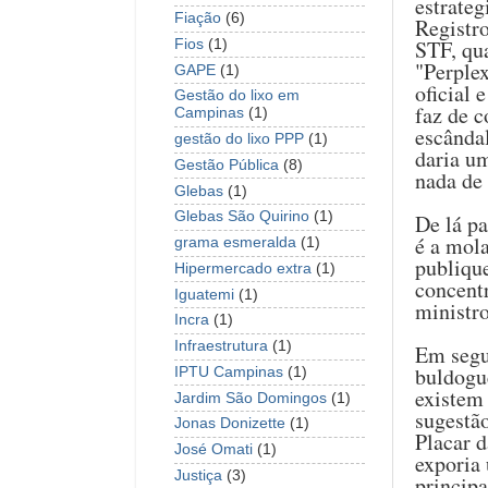
estrateg
Fiação
(6)
Registr
STF, qua
Fios
(1)
"Perple
GAPE
(1)
oficial 
Gestão do lixo em
faz de c
Campinas
(1)
escândal
gestão do lixo PPP
(1)
daria um
Gestão Pública
(8)
nada de 
Glebas
(1)
Glebas São Quirino
(1)
De lá pa
é a mol
grama esmeralda
(1)
publiqu
Hipermercado extra
(1)
concentr
Iguatemi
(1)
ministro
Incra
(1)
Infraestrutura
(1)
Em segun
buldogu
IPTU Campinas
(1)
existem
Jardim São Domingos
(1)
sugestã
Jonas Donizette
(1)
Placar 
José Omati
(1)
exporia 
Justiça
(3)
principa