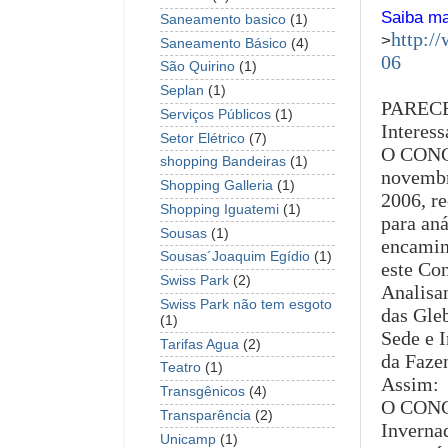
Saiba ma
Saneamento basico
(1)
http:/
>
Saneamento Básico
(4)
06
São Quirino
(1)
Seplan
(1)
PARECE
Serviços Públicos
(1)
Interes
Setor Elétrico
(7)
O CONGE
shopping Bandeiras
(1)
novemb
Shopping Galleria
(1)
2006, r
Shopping Iguatemi
(1)
para aná
Sousas
(1)
encamin
Sousas´Joaquim Egídio
(1)
este Co
Swiss Park
(2)
Analisa
Swiss Park não tem esgoto
das Gle
(1)
Sede e 
Tarifas Agua
(2)
da Faze
Teatro
(1)
Assim:
Transgênicos
(4)
O CONGE
Transparência
(2)
Inverna
Unicamp
(1)