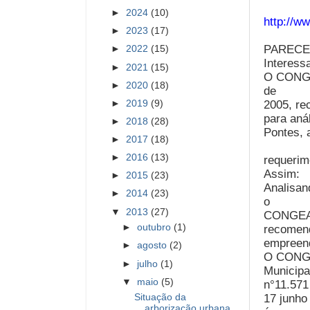
►
2024
(10)
http://w
►
2023
(17)
PARECE
►
2022
(15)
Interess
►
2021
(15)
O CONGEA
►
2020
(18)
de
2005, re
►
2019
(9)
para aná
►
2018
(28)
Pontes, 
►
2017
(18)
►
2016
(13)
requerim
Assim:
►
2015
(23)
Analisan
►
2014
(23)
o
▼
2013
(27)
CONGE
►
outubro
(1)
recomend
empreen
►
agosto
(2)
O CONGE
►
julho
(1)
Municipa
▼
maio
(5)
n°11.571
17 junho
Situação da
arborização urbana