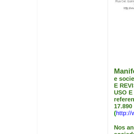
Manif
e soci
E REV
USO E
refere
17.890
(
http:/
Nos an