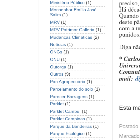
preciso,
Ministério Público
(1)
Há décad
Monsenhor Emílio José
Quando f
Salim
(1)
deste pâ
MRV
(1)
com a u
MRV Patrimar Galleria
(1)
punidos
Mudanças Climáticas
(2)
Notícias
(1)
Diga nã
ONGs
(1)
* Carlo
ONU
(1)
Univers
Outorga
(1)
Comunic
Outros
(9)
mail:
d
Pan Agropecuária
(1)
Parcelamento do solo
(1)
Parecer Barragens
(1)
Parklet
(1)
Esta ma
Parklet Cambuí
(1)
Parklet Campinas
(1)
Postado
Parque da Bandeiras
(1)
Parque Ecológico
(1)
Marcado