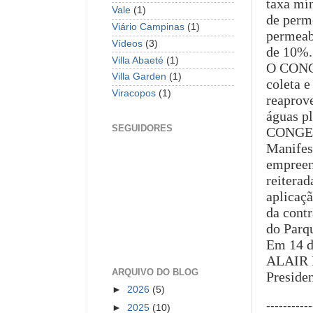
taxa mí
Vale
(1)
de perm
Viário Campinas
(1)
permeab
Vídeos
(3)
de 10%.
Villa Abaeté
(1)
O CONGE
Villa Garden
(1)
coleta e
Viracopos
(1)
reaprov
águas pl
SEGUIDORES
CONGEA
Manifes
empreen
reiterad
aplicaç
da contr
do Parqu
Em 14 d
ALAIR
ARQUIVO DO BLOG
Preside
►
2026
(5)
-----------
►
2025
(10)