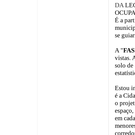
DA
LE
OCUPA
É a par
municip
se guiar
A "
FAS
vistas. 
solo de
estatíst
Estou i
é a Cid
o proje
espaço,
em cada 
menores
corredo