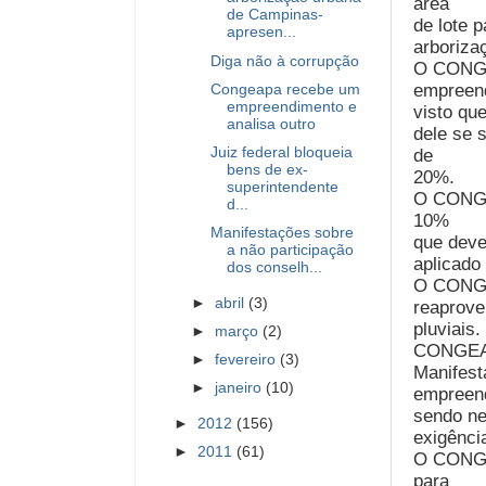
área
de Campinas-
de lote p
apresen...
arboriza
Diga não à corrupção
O CONGE
empreen
Congeapa recebe um
empreendimento e
visto que
analisa outro
dele se 
Juiz federal bloqueia
de
bens de ex-
20%.
superintendente
O CONGEA
d...
10%
Manifestações sobre
que deve
a não participação
aplicado
dos conselh...
O CONGEA
►
abril
(3)
reaprove
pluviais.
►
março
(2)
CONGEAP
►
fevereiro
(3)
Manifest
►
janeiro
(10)
empreen
sendo ne
►
2012
(156)
exigênci
►
2011
(61)
O CONGE
para