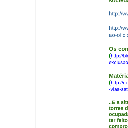
socied
http://
http://
ao-ofic
Os con
(
http://
exclusao
Matéri
(
http://
-vias-sa
..E a s
torres 
ocupada
ter fei
comprou