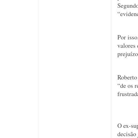
Segundo
“evidenc
Por isso
valores
prejuízo
Roberto 
“de os r
frustrad
O ex-sup
decisão 