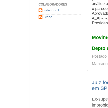
análise 
COLABORADORES
o parec
Indivíduo1
Aprovado
Stone
ALAIR 
Presiden
Movime
Depto 
Postado
Marcado
Juiz f
em SP
Ex-supe
improbid