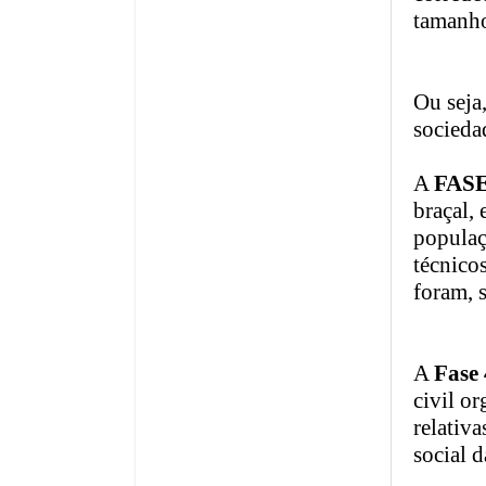
tamanho
Ou seja
socieda
A
FASE
braçal,
populaç
técnicos
foram, 
A
Fase 
civil o
relativa
social d