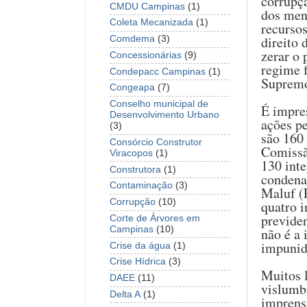
corrupç
CMDU Campinas
(1)
dos mens
Coleta Mecanizada
(1)
recurso
direito 
Comdema
(3)
zerar o 
Concessionárias
(9)
regime f
Condepacc Campinas
(1)
Supremo
Congeapa
(7)
Conselho municipal de
É impre
Desenvolvimento Urbano
ações p
(3)
são 160 
Consórcio Construtor
Comissã
Viracopos
(1)
130 inte
Construtora
(1)
condena
Contaminação
(3)
Maluf (
Corrupção
(10)
quatro 
previde
Corte de Árvores em
Campinas
(10)
não é a
impunid
Crise da água
(1)
Crise Hídrica
(3)
Muitos l
DAEE
(11)
vislumb
Delta A
(1)
imprens