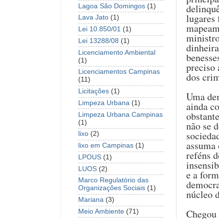
delinqu
Lagoa São Domingos
(1)
lugares
Lava Jato
(1)
mapeame
Lei 10.850/01
(1)
ministro
Lei 13288/08
(1)
dinheira
Licenciamento Ambiental
benesses
(1)
preciso 
Licenciamentos Campinas
dos cri
(11)
Licitações
(1)
Uma demo
Limpeza Urbana
(1)
ainda c
obstant
Limpeza Urbana Campinas
(1)
não se d
socieda
lixo
(2)
assuma 
lixo em Campinas
(1)
reféns d
LPOUS
(1)
insensib
LUOS
(2)
e a form
Marco Regulatório das
democrac
Organizações Sociais
(1)
núcleo d
Mariana
(3)
Chegou a
Meio Ambiente
(71)