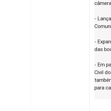
câmera
- Lanç
Comuni
- Expan
das boc
- Em pa
Civil d
também 
para ca