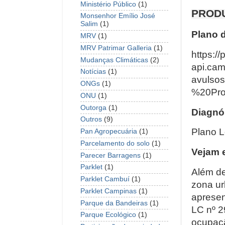
Ministério Público
(1)
PRODU
Monsenhor Emílio José
Salim
(1)
Plano 
MRV
(1)
MRV Patrimar Galleria
(1)
https://p
Mudanças Climáticas
(2)
api.camp
Notícias
(1)
avulso
ONGs
(1)
%20Pro
ONU
(1)
Outorga
(1)
Diagnós
Outros
(9)
Plano L
Pan Agropecuária
(1)
Parcelamento do solo
(1)
Vejam 
Parecer Barragens
(1)
Parklet
(1)
Além de
Parklet Cambuí
(1)
zona ur
Parklet Campinas
(1)
apresen
Parque da Bandeiras
(1)
LC nº 2
Parque Ecológico
(1)
ocupaçã