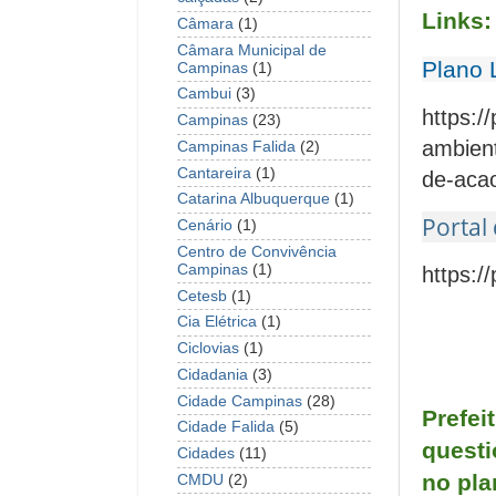
Links:
Câmara
(1)
Câmara Municipal de
Plano 
Campinas
(1)
Cambui
(3)
https:/
Campinas
(23)
ambient
Campinas Falida
(2)
Cantareira
(1)
de-acao
Catarina Albuquerque
(1)
Portal
Cenário
(1)
Centro de Convivência
Campinas
(1)
https:/
Cetesb
(1)
Cia Elétrica
(1)
Ciclovias
(1)
Cidadania
(3)
Cidade Campinas
(28)
Prefei
Cidade Falida
(5)
questi
Cidades
(11)
no pla
CMDU
(2)