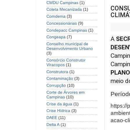
CMDU Campinas
(1)
CONSU
Coleta Mecanizada
(1)
CLIMÁ
Comdema
(3)
Concessionárias
(9)
Condepacc Campinas
(1)
Congeapa
(7)
A
SECR
Conselho municipal de
DESEN
Desenvolvimento Urbano
(3)
Campin
Consórcio Construtor
Campin
Viracopos
(1)
PLANO
Construtora
(1)
Contaminação
(3)
meio d
Corrupção
(10)
Corte de Árvores em
Períod
Campinas
(10)
Crise da água
(1)
https:/
Crise Hídrica
(3)
ambient
DAEE
(11)
acao-cl
Delta A
(1)