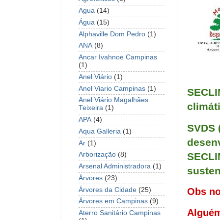
Agua
(14)
Água
(15)
Alphaville Dom Pedro
(1)
ANA
(8)
Ancar Ivahnoe Campinas
(1)
Anel Viário
(1)
Anel Viario Campinas
(1)
SECLI
Anel Viário Magalhães
climát
Teixeira
(1)
APA
(4)
SVDS (
Aqua Galleria
(1)
desenv
Ar
(1)
SECLIM
Arborização
(8)
Arsenal Administradora
(1)
susten
Árvores
(23)
Árvores da Cidade
(25)
Obs no
Árvores em Campinas
(9)
Alguém
Aterro Sanitário Campinas