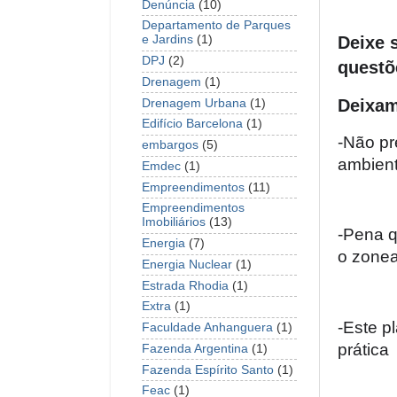
Denúncia
(10)
Departamento de Parques
Deixe 
e Jardins
(1)
DPJ
(2)
questõ
Drenagem
(1)
Deixam
Drenagem Urbana
(1)
Edifício Barcelona
(1)
-Não pr
embargos
(5)
ambient
Emdec
(1)
Empreendimentos
(11)
Empreendimentos
Imobiliários
(13)
-Pena q
Energia
(7)
o zonea
Energia Nuclear
(1)
Estrada Rhodia
(1)
Extra
(1)
-Este p
Faculdade Anhanguera
(1)
prátic
Fazenda Argentina
(1)
Fazenda Espírito Santo
(1)
Feac
(1)