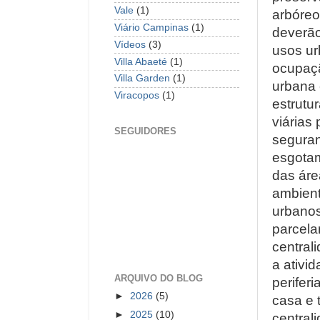
Vale
(1)
arbóreo
Viário Campinas
(1)
deverão
Vídeos
(3)
usos ur
Villa Abaeté
(1)
ocupaçã
Villa Garden
(1)
urbana 
Viracopos
(1)
estrutur
viárias
SEGUIDORES
seguran
esgotam
das área
ambient
urbanos
parcela
central
a ativi
ARQUIVO DO BLOG
perifer
►
2026
(5)
casa e 
►
2025
(10)
central