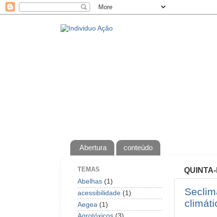
Abertura
conteúdo
TEMAS
QUINTA-
Abelhas
(1)
Seclim
acessibilidade
(1)
climáti
Aegea
(1)
Agrotóxicos
(3)