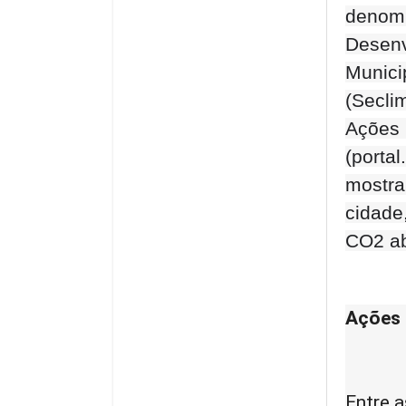
denomi
Desenv
Munici
(Secli
Ações 
(portal
mostra
cidade
CO2 ab
Ações
Entre 