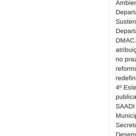
Ambien
Depart
Susten
Depart
DMAC. 
atribu
no pra
reform
redefi
4º Est
public
SAADI 
Munic
Secret
Desenv