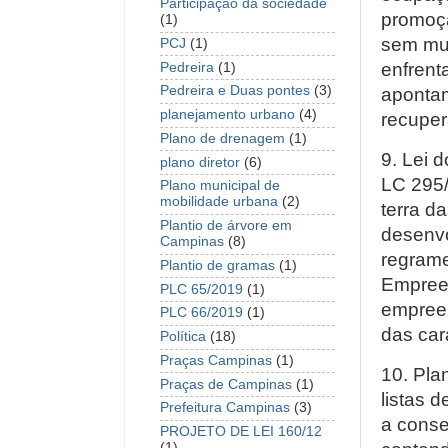
Participação da sociedade
promoçã
(1)
sem mui
PCJ
(1)
enfrent
Pedreira
(1)
Pedreira e Duas pontes
(3)
apontam
planejamento urbano
(4)
recuper
Plano de drenagem
(1)
9. Lei 
plano diretor
(6)
LC 295/
Plano municipal de
mobilidade urbana
(2)
terra d
Plantio de árvore em
desenvo
Campinas
(8)
regrame
Plantio de gramas
(1)
Empreen
PLC 65/2019
(1)
empree
PLC 66/2019
(1)
das car
Política
(18)
Praças Campinas
(1)
10. Pla
Praças de Campinas
(1)
listas 
Prefeitura Campinas
(3)
a conse
PROJETO DE LEI 160/12
(1)