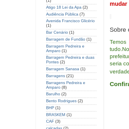
(1)
mudar 
Atigo 18 Lei da Apa
(2)
Audiência Pública
(7)
Avenida Francisco Glicério
(1)
Sobre 
Bar Cenário
(1)
Barragem de Fundão
(1)
Temos c
Barragem Pedreira e
tudo.No
Amparo
(1)
prefeit
Barragem Pedreira e duas
Pontes
(2)
seria c
Barragem Sanasa
(1)
verdad
Barragens
(21)
Confir
Barragens Pedreira e
Amparo
(8)
Barulho
(2)
Bento Rodrigues
(2)
BHP
(1)
BRASKEM
(1)
CAF
(3)
calçadas
(2)