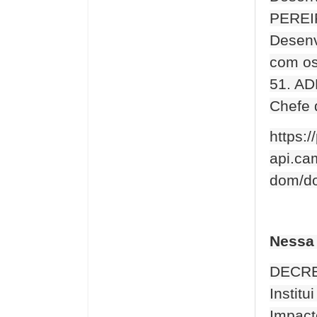
PEREIR
Desenv
com os
51. A
Chefe 
https:/
api.cam
dom/d
Nessa
DECRE
Instit
Impact