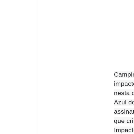
Campin
impact
nesta q
Azul d
assinat
que cr
Impact