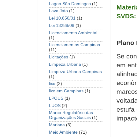
Lagoa São Domingos
(1)
Materi
Lava Jato
(1)
SVDS:
Lei 10.850/01
(1)
Lei 13288/08
(1)
Licenciamento Ambiental
(1)
Plano 
Licenciamentos Campinas
(11)
Se con
Licitações
(1)
em ent
Limpeza Urbana
(1)
Limpeza Urbana Campinas
alinha
(1)
econôm
lixo
(2)
marcos
lixo em Campinas
(1)
LPOUS
(1)
voltad
LUOS
(2)
estufa
Marco Regulatório das
impact
Organizações Sociais
(1)
Mariana
(3)
Meio Ambiente
(71)