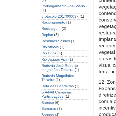
contend
vegetaç
Prolongamento Anel Viário
(1)
contend
protocolo 2017000097
(1)
conserv
Racionamento
(1)
vegetaç
Reciclagem
(2)
restaur
Replan
(5)
Implant
Resíduos Sólidos
(1)
recuper
Rio Atibaia
(1)
vegetal
Rio Doce
(1)
outras 
Rio Jaguari Apa
(1)
visuali
Rodovia José Roberto
magalhães Teixeira
(1)
terra.
●
Rodovia Magalhães
Teixeira
(1)
12. Zon
Rota das Bandeiras
(1)
Expansã
S.A/NAI Campinas
diretriz
Participações
(1)
com a p
Sabesp
(6)
incenti
Samarco
(3)
produçã
Sanasa
(4)