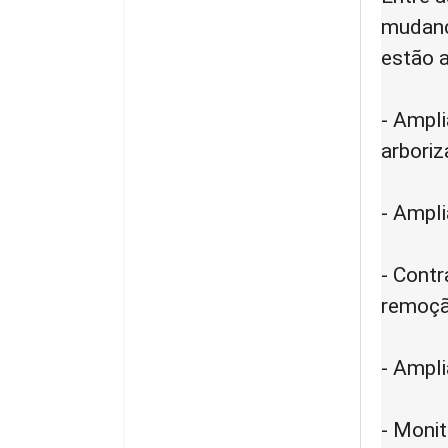
mudança
estão 
- Ampli
arboriz
- Ampl
- Contr
remoçã
- Ampl
- Moni