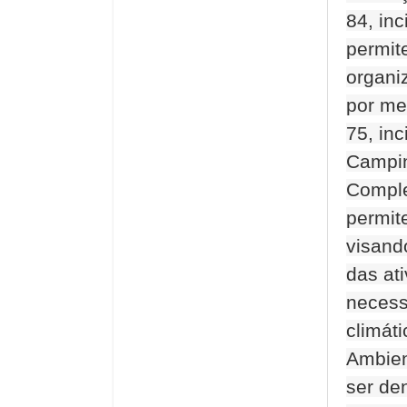
84, inc
permit
organi
por me
75, inc
Campin
Comple
permit
visand
das at
necess
climát
Ambien
ser de