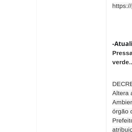
https:/
-Atual
Pressa
verde..
DECRE
Altera
Ambien
órgão 
Prefei
atribu