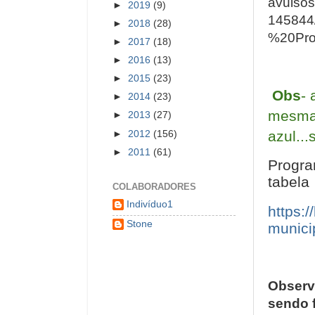
avulsos
►
2019
(9)
145844
►
2018
(28)
%20Pro
►
2017
(18)
►
2016
(13)
►
2015
(23)
Obs
- 
►
2014
(23)
mesma 
►
2013
(27)
azul..
►
2012
(156)
►
2011
(61)
Progra
tabela
COLABORADORES
Indivíduo1
https:
Stone
munici
Observ
sendo 