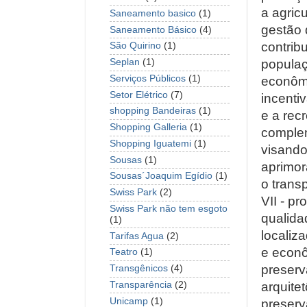
a agricu
Saneamento basico
(1)
gestão d
Saneamento Básico
(4)
contrib
São Quirino
(1)
populaç
Seplan
(1)
Serviços Públicos
(1)
econômi
Setor Elétrico
(7)
incenti
shopping Bandeiras
(1)
e a rec
Shopping Galleria
(1)
complem
Shopping Iguatemi
(1)
visando
Sousas
(1)
aprimor
Sousas´Joaquim Egídio
(1)
o trans
Swiss Park
(2)
VII - p
Swiss Park não tem esgoto
qualida
(1)
localiza
Tarifas Agua
(2)
e econô
Teatro
(1)
preserv
Transgênicos
(4)
arquitet
Transparência
(2)
Unicamp
(1)
preserv