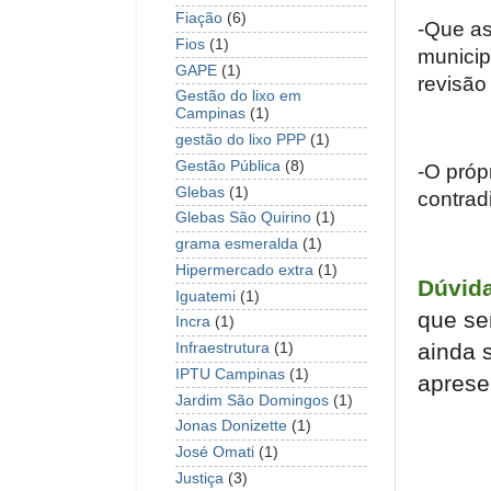
Fiação
(6)
-Que as
Fios
(1)
municip
GAPE
(1)
revisão
Gestão do lixo em
Campinas
(1)
gestão do lixo PPP
(1)
Gestão Pública
(8)
-O próp
Glebas
(1)
contrad
Glebas São Quirino
(1)
grama esmeralda
(1)
Hipermercado extra
(1)
Dúvid
Iguatemi
(1)
que se
Incra
(1)
ainda 
Infraestrutura
(1)
IPTU Campinas
(1)
aprese
Jardim São Domingos
(1)
Jonas Donizette
(1)
José Omati
(1)
Justiça
(3)