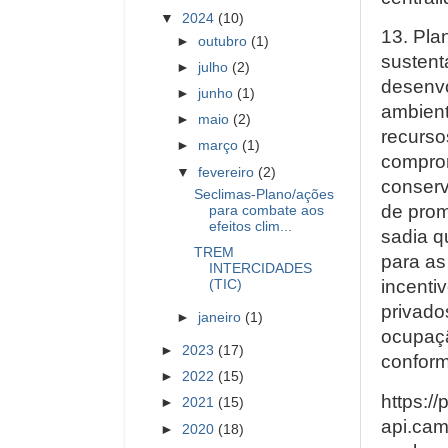
▼
2024
(10)
13. Pla
►
outubro
(1)
sustent
►
julho
(2)
desenvo
►
junho
(1)
ambient
►
maio
(2)
recurso
►
março
(1)
comprom
▼
fevereiro
(2)
conserv
Seclimas-Plano/ações
de prom
para combate aos
efeitos clim...
sadia q
TREM
para as
INTERCIDADES
incenti
(TIC)
privado
►
janeiro
(1)
ocupaçã
►
2023
(17)
conform
►
2022
(15)
https://p
►
2021
(15)
api.camp
►
2020
(18)