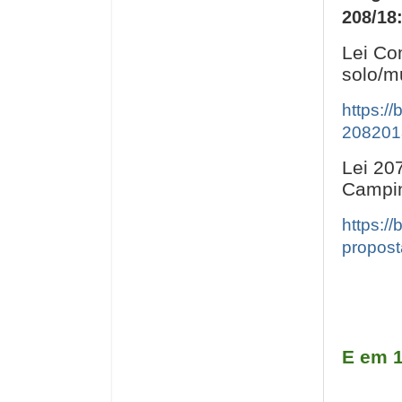
208/18
Lei Co
solo/m
https:/
208201
Lei 20
Campi
https:/
propost
E em 1