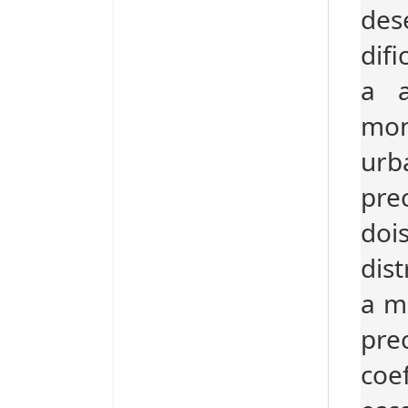
des
dif
a a
mon
urb
pre
doi
dis
a m
pre
coe