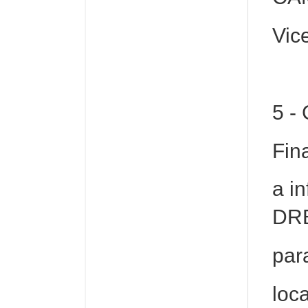
Vic
5 -
Fin
a i
DR
par
loc