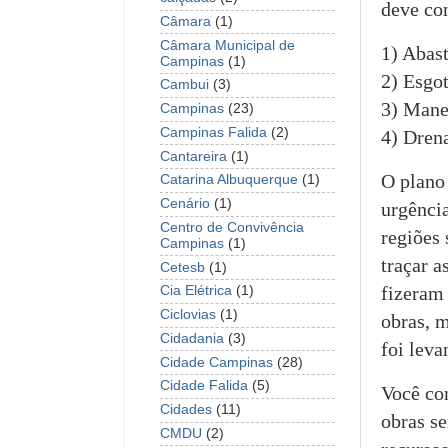
deve con
Câmara
(1)
Câmara Municipal de
1) Abas
Campinas
(1)
2) Esgo
Cambui
(3)
3) Manej
Campinas
(23)
Campinas Falida
(2)
4) Dren
Cantareira
(1)
O plano
Catarina Albuquerque
(1)
Cenário
(1)
urgência
Centro de Convivência
regiões 
Campinas
(1)
traçar a
Cetesb
(1)
fizeram
Cia Elétrica
(1)
Ciclovias
(1)
obras, 
Cidadania
(3)
foi leva
Cidade Campinas
(28)
Cidade Falida
(5)
Você co
Cidades
(11)
obras se
CMDU
(2)