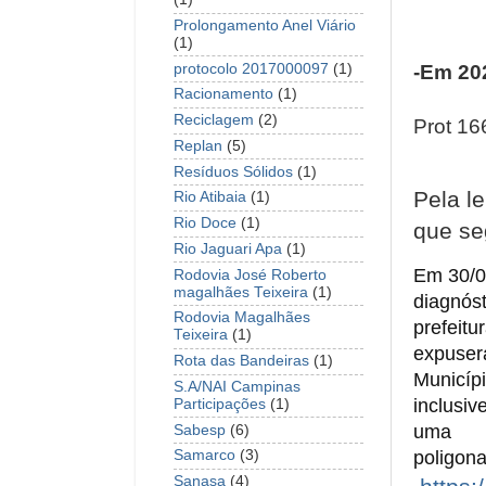
Prolongamento Anel Viário
(1)
protocolo 2017000097
(1)
-Em 20
Racionamento
(1)
Reciclagem
(2)
Prot 16
Replan
(5)
Resíduos Sólidos
(1)
Pela l
Rio Atibaia
(1)
Rio Doce
(1)
que se
Rio Jaguari Apa
(1)
Em 30/0
Rodovia José Roberto
magalhães Teixeira
(1)
diagnóst
Rodovia Magalhães
prefeitur
Teixeira
(1)
expuser
Rota das Bandeiras
(1)
Municípi
S.A/NAI Campinas
inclusiv
Participações
(1)
uma

Sabesp
(6)
Samarco
(3)
Sanasa
(4)