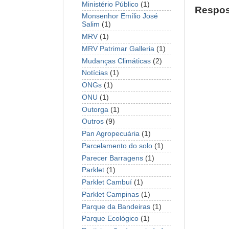
Ministério Público
(1)
Respos
Monsenhor Emílio José
Salim
(1)
MRV
(1)
MRV Patrimar Galleria
(1)
Mudanças Climáticas
(2)
Notícias
(1)
ONGs
(1)
ONU
(1)
Outorga
(1)
Outros
(9)
Pan Agropecuária
(1)
Parcelamento do solo
(1)
Parecer Barragens
(1)
Parklet
(1)
Parklet Cambuí
(1)
Parklet Campinas
(1)
Parque da Bandeiras
(1)
Parque Ecológico
(1)