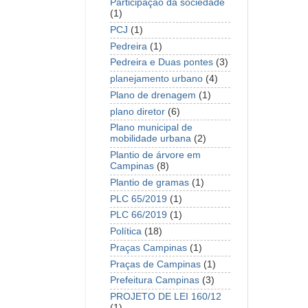
Participação da sociedade
(1)
PCJ
(1)
Pedreira
(1)
Pedreira e Duas pontes
(3)
planejamento urbano
(4)
Plano de drenagem
(1)
plano diretor
(6)
Plano municipal de
mobilidade urbana
(2)
Plantio de árvore em
Campinas
(8)
Plantio de gramas
(1)
PLC 65/2019
(1)
PLC 66/2019
(1)
Política
(18)
Praças Campinas
(1)
Praças de Campinas
(1)
Prefeitura Campinas
(3)
PROJETO DE LEI 160/12
(1)