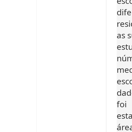
esc
dif
res
as 
est
núm
med
esc
dad
foi
est
áre