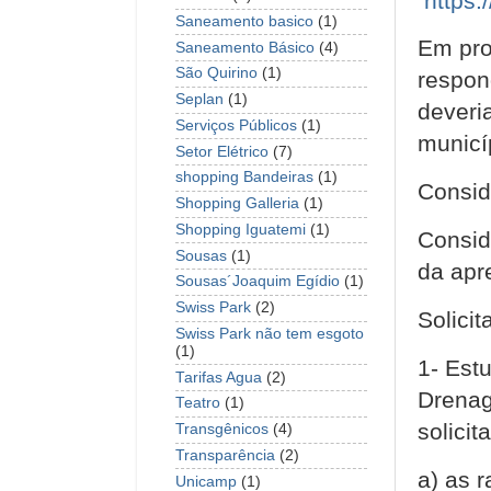
https
Saneamento basico
(1)
Em pro
Saneamento Básico
(4)
São Quirino
(1)
respon
Seplan
(1)
deveria
Serviços Públicos
(1)
municí
Setor Elétrico
(7)
shopping Bandeiras
(1)
Consid
Shopping Galleria
(1)
Shopping Iguatemi
(1)
Consid
Sousas
(1)
da apr
Sousas´Joaquim Egídio
(1)
Swiss Park
(2)
Solici
Swiss Park não tem esgoto
(1)
1- Est
Tarifas Agua
(2)
Drenag
Teatro
(1)
solicit
Transgênicos
(4)
Transparência
(2)
a) as 
Unicamp
(1)