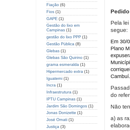
Fiação
(6)
Pedido
Fios
(1)
GAPE
(1)
Pela le
Gestão do lixo em
segue:
Campinas
(1)
gestão do lixo PPP
(1)
Em 30/0
Gestão Pública
(8)
Plano Mu
Glebas
(1)
expuser
Glebas São Quirino
(1)
Municípi
grama esmeralda
(1)
corrique
Hipermercado extra
(1)
Cambuí
Iguatemi
(1)
Incra
(1)
Passado
Infraestrutura
(1)
do refe
IPTU Campinas
(1)
Não ten
Jardim São Domingos
(1)
Jonas Donizette
(1)
a) as r
José Omati
(1)
elabora
Justiça
(3)