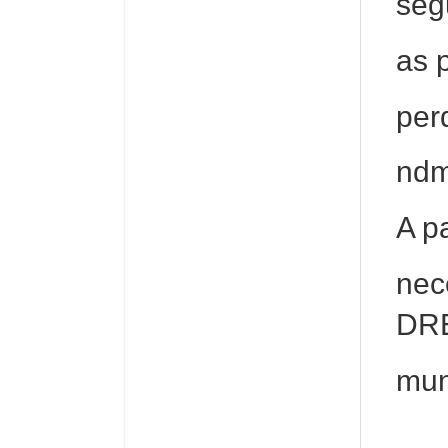
seg
as 
per
ndm
A pa
nec
DR
mun