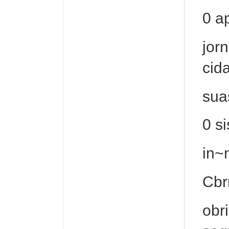
0 a
jor
cid
sua
0 s
in~
Cbr
obr