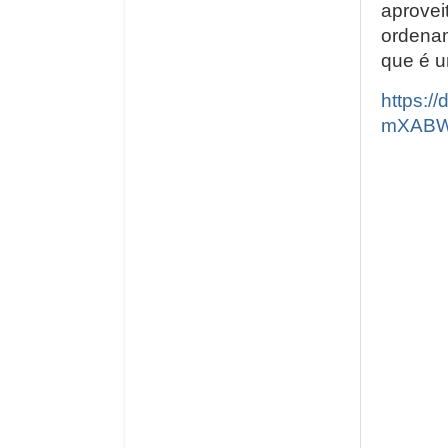
aprovei
ordena
que é u
https:
mXABW