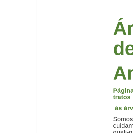
Ár
d
A
Página
tratos
às ár
Somos
cuidam
quali-q