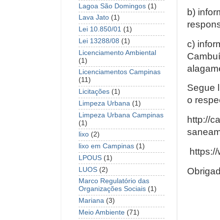
Lagoa São Domingos
(1)
b) info
Lava Jato
(1)
respons
Lei 10.850/01
(1)
Lei 13288/08
(1)
c) info
Licenciamento Ambiental
Cambuí,
(1)
alagame
Licenciamentos Campinas
(11)
Segue l
Licitações
(1)
o respe
Limpeza Urbana
(1)
Limpeza Urbana Campinas
http://
(1)
saneam
lixo
(2)
lixo em Campinas
(1)
https:
LPOUS
(1)
LUOS
(2)
Obriga
Marco Regulatório das
Organizações Sociais
(1)
Mariana
(3)
Meio Ambiente
(71)