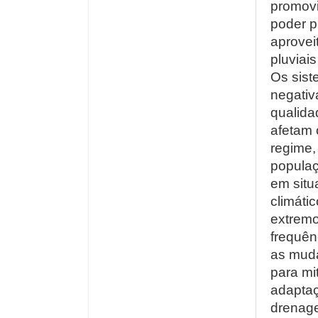
promovi
poder p
aprovei
pluviai
Os sist
negati
qualida
afetam 
regime,
popula
em situ
climáti
extremo
frequên
as muda
para mi
adaptaç
drenag