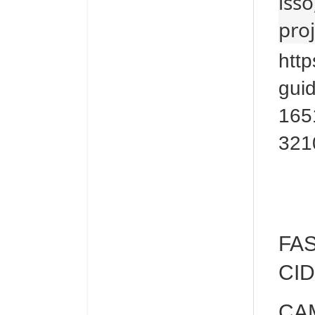
iss
pro
http
gui
165
321
FA
CI
CA