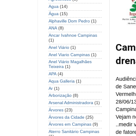
Agua
(14)
Água
(15)
Alphaville Dom Pedro
(1)
ANA
(8)
Ancar Ivahnoe Campinas
(1)
Camp
Anel Viário
(1)
Anel Viario Campinas
(1)
dre
Anel Viário Magalhães
Teixeira
(1)
APA
(4)
Audiênci
Aqua Galleria
(1)
de Sane
Ar
(1)
Vermelh
Arborização
(8)
28/06/13,
Arsenal Administradora
(1)
Campina
Árvores
(23)
Vejam no
Árvores da Cidade
(25)
..medir 
Árvores em Campinas
(9)
de fator
Aterro Sanitário Campinas