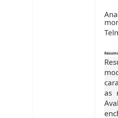
Ana
mon
Tel
Resum
Re
mod
car
as 
Ava
enc