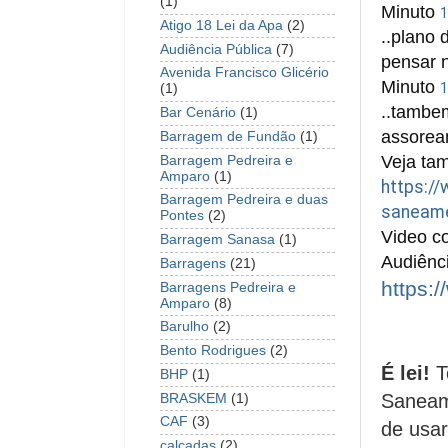
(1)
Minuto 
1
Atigo 18 Lei da Apa
(2)
..plano
Audiência Pública
(7)
pensar ni
Avenida Francisco Glicério
Minuto 
1
(1)
..tambe
Bar Cenário
(1)
assoream
Barragem de Fundão
(1)
Veja ta
Barragem Pedreira e
Amparo
(1)
https:/
Barragem Pedreira e duas
saneame
Pontes
(2)
Video co
Barragem Sanasa
(1)
Audiênc
Barragens
(21)
https
Barragens Pedreira e
Amparo
(8)
Barulho
(2)
Bento Rodrigues
(2)
É lei!
T
BHP
(1)
Saneam
BRASKEM
(1)
CAF
(3)
de usar
calçadas
(2)