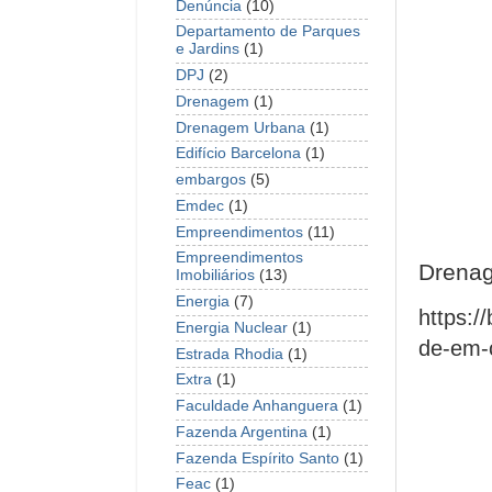
Denúncia
(10)
Departamento de Parques
e Jardins
(1)
DPJ
(2)
Drenagem
(1)
Drenagem Urbana
(1)
Edifício Barcelona
(1)
embargos
(5)
Emdec
(1)
Empreendimentos
(11)
Empreendimentos
Drena
Imobiliários
(13)
Energia
(7)
https:/
Energia Nuclear
(1)
de-em-
Estrada Rhodia
(1)
Extra
(1)
Faculdade Anhanguera
(1)
Fazenda Argentina
(1)
Fazenda Espírito Santo
(1)
Feac
(1)