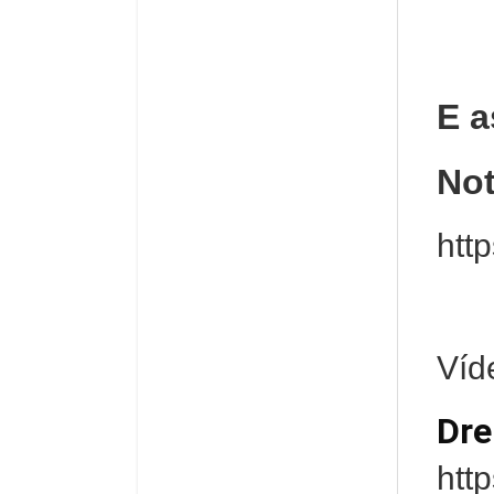
E a
Not
htt
Víd
Dre
htt