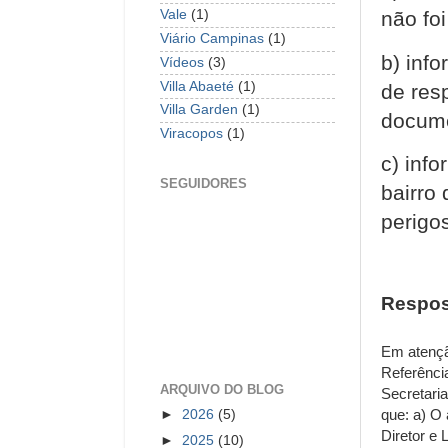
não fo
Vale
(1)
Viário Campinas
(1)
b) inf
Vídeos
(3)
Villa Abaeté
(1)
de res
Villa Garden
(1)
docum
Viracopos
(1)
c) inf
SEGUIDORES
bairro
perigo
Respos
Em atençã
Referênci
ARQUIVO DO BLOG
Secretari
que: a) O
►
2026
(5)
Diretor e 
►
2025
(10)