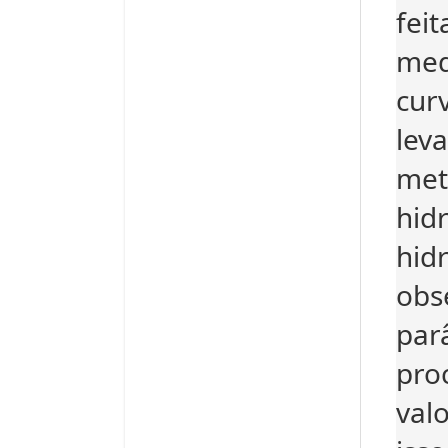
fei
med
cur
lev
met
hid
hid
obs
par
pro
val