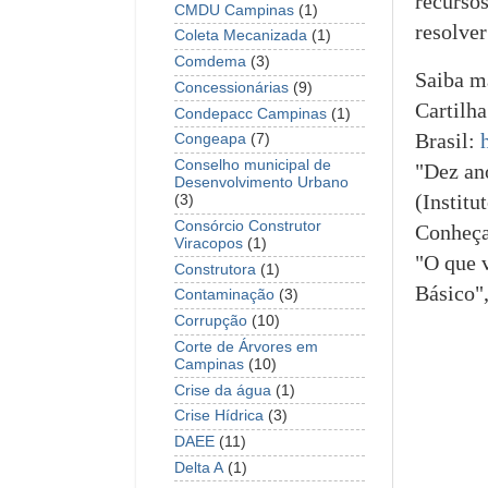
recursos
CMDU Campinas
(1)
resolve
Coleta Mecanizada
(1)
Comdema
(3)
Saiba m
Concessionárias
(9)
Cartilha
Condepacc Campinas
(1)
Brasil:
Congeapa
(7)
Conselho municipal de
"Dez an
Desenvolvimento Urbano
(Institu
(3)
Consórcio Construtor
Conheça
Viracopos
(1)
"O que 
Construtora
(1)
Básico"
Contaminação
(3)
Corrupção
(10)
Corte de Árvores em
Campinas
(10)
Crise da água
(1)
Crise Hídrica
(3)
DAEE
(11)
Delta A
(1)