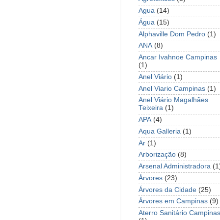
Agua
(14)
Água
(15)
Alphaville Dom Pedro
(1)
ANA
(8)
Ancar Ivahnoe Campinas
(1)
Anel Viário
(1)
Anel Viario Campinas
(1)
Anel Viário Magalhães
Teixeira
(1)
APA
(4)
Aqua Galleria
(1)
Ar
(1)
Arborização
(8)
Arsenal Administradora
(1
Árvores
(23)
Árvores da Cidade
(25)
Árvores em Campinas
(9)
Aterro Sanitário Campina