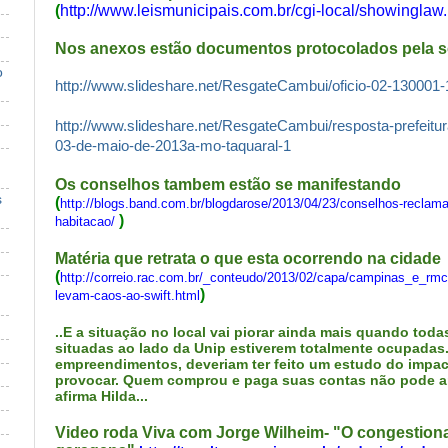
(
http://www.leismunicipais.com.br/cgi-local/showinglaw.
Nos anexos estão documentos protocolados pela s
o
http://www.slideshare.net/ResgateCambui/oficio-02-130001-
http://www.slideshare.net/ResgateCambui/resposta-prefeitu
03-de-maio-de-2013a-mo-taquaral-1
Os conselhos tambem estão se manifestando
s
(
http://blogs.band.com.br/blogdarose/2013/04/23/conselhos-reclam
)
habitacao/
Matéria que retrata o que esta ocorrendo na cidade
(
http://correio.rac.com.br/_conteudo/2013/02/capa/campinas_e_rmc
)
levam-caos-ao-swift.html
..E a situação no local vai piorar ainda mais quando toda
situadas ao lado da Unip estiverem totalmente ocupadas
empreendimentos, deveriam ter feito um estudo do impact
provocar. Quem comprou e paga suas contas não pode a
afirma Hilda...
Video roda Viva com Jorge Wilheim- "O congestio