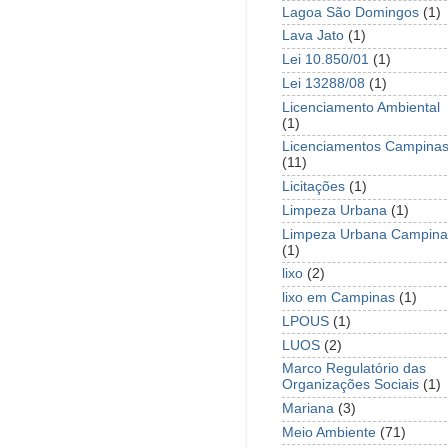
Lagoa São Domingos
(1)
Lava Jato
(1)
Lei 10.850/01
(1)
Lei 13288/08
(1)
Licenciamento Ambiental
(1)
Licenciamentos Campina
(11)
Licitações
(1)
Limpeza Urbana
(1)
Limpeza Urbana Campina
(1)
lixo
(2)
lixo em Campinas
(1)
LPOUS
(1)
LUOS
(2)
Marco Regulatório das
Organizações Sociais
(1)
Mariana
(3)
Meio Ambiente
(71)