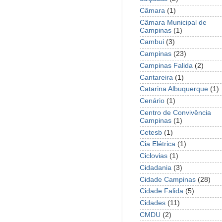
Câmara
(1)
Câmara Municipal de
Campinas
(1)
Cambui
(3)
Campinas
(23)
Campinas Falida
(2)
Cantareira
(1)
Catarina Albuquerque
(1)
Cenário
(1)
Centro de Convivência
Campinas
(1)
Cetesb
(1)
Cia Elétrica
(1)
Ciclovias
(1)
Cidadania
(3)
Cidade Campinas
(28)
Cidade Falida
(5)
Cidades
(11)
CMDU
(2)