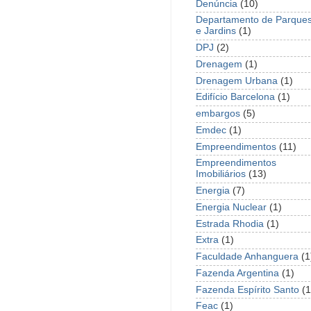
Denúncia
(10)
Departamento de Parque
e Jardins
(1)
DPJ
(2)
Drenagem
(1)
Drenagem Urbana
(1)
Edifício Barcelona
(1)
embargos
(5)
Emdec
(1)
Empreendimentos
(11)
Empreendimentos
Imobiliários
(13)
Energia
(7)
Energia Nuclear
(1)
Estrada Rhodia
(1)
Extra
(1)
Faculdade Anhanguera
(1
Fazenda Argentina
(1)
Fazenda Espírito Santo
(1
Feac
(1)