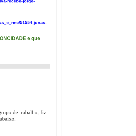
iva-recebe-jorge-
nas_e_rmc/51554-jonas-
 CONCIDADE e que
rupo de trabalho, fiz
 abaixo.