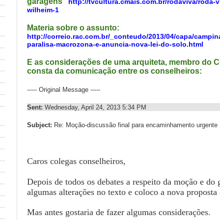
garagens"
http://tvcultura.cmais.com.br/rodaviva/roda-v
wilheim-1
Materia sobre o assunto:
http://correio.rac.com.br/_conteudo/2013/04/capa/campi
paralisa-macrozona-e-anuncia-nova-lei-do-solo.html
E as considerações de uma arquiteta, membro do
consta da comunicação entre os conselheiros:
----- Original Message -----
Sent:
Wednesday, April 24, 2013 5:34 PM
Subject:
Re: Moção-discussão final para encaminhamento urgente
Caros colegas conselheiros,
Depois de todos os debates a respeito da moção e do g
algumas alterações no texto e coloco a nova proposta
Mas antes gostaria de fazer algumas considerações.