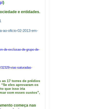
pl
)
ociedade e entidades
.
1
ra-ao-oficio-02-2013-em-
am-de-exclusao-de-grupo-de-
/32329-vias-saturadas-
s as 17 torres de prédios
. “Se eles aprovaram os
o que isso iria
rcar com esses custos”,
namento começa nas