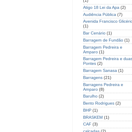
(1)
Atigo 18 Lei da Apa
(2)
Audiência Pública
(7)
Avenida Francisco Glicéri
(1)
Bar Cenário
(1)
Barragem de Fundão
(1)
Barragem Pedreira e
Amparo
(1)
Barragem Pedreira e dua
Pontes
(2)
Barragem Sanasa
(1)
Barragens
(21)
Barragens Pedreira e
Amparo
(8)
Barulho
(2)
Bento Rodrigues
(2)
BHP
(1)
BRASKEM
(1)
CAF
(3)
calçadas
(2)