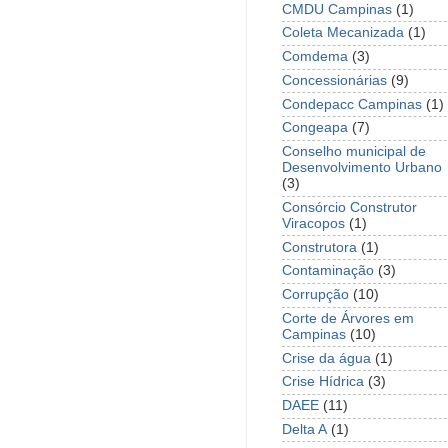
CMDU Campinas
(1)
Coleta Mecanizada
(1)
Comdema
(3)
Concessionárias
(9)
Condepacc Campinas
(1)
Congeapa
(7)
Conselho municipal de
Desenvolvimento Urbano
(3)
Consórcio Construtor
Viracopos
(1)
Construtora
(1)
Contaminação
(3)
Corrupção
(10)
Corte de Árvores em
Campinas
(10)
Crise da água
(1)
Crise Hídrica
(3)
DAEE
(11)
Delta A
(1)