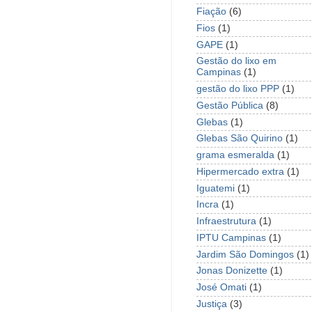
Fiação
(6)
Fios
(1)
GAPE
(1)
Gestão do lixo em
Campinas
(1)
gestão do lixo PPP
(1)
Gestão Pública
(8)
Glebas
(1)
Glebas São Quirino
(1)
grama esmeralda
(1)
Hipermercado extra
(1)
Iguatemi
(1)
Incra
(1)
Infraestrutura
(1)
IPTU Campinas
(1)
Jardim São Domingos
(1)
Jonas Donizette
(1)
José Omati
(1)
Justiça
(3)