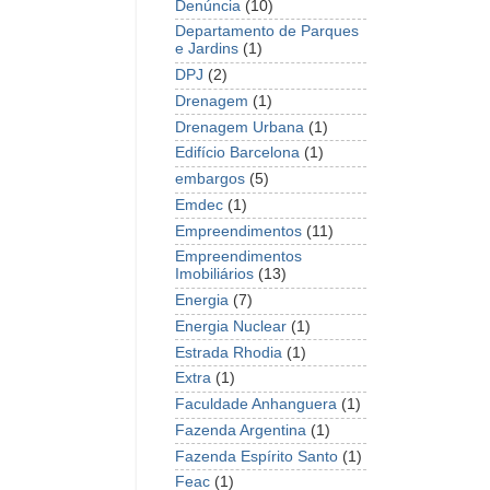
Denúncia
(10)
Departamento de Parques
e Jardins
(1)
DPJ
(2)
Drenagem
(1)
Drenagem Urbana
(1)
Edifício Barcelona
(1)
embargos
(5)
Emdec
(1)
Empreendimentos
(11)
Empreendimentos
Imobiliários
(13)
Energia
(7)
Energia Nuclear
(1)
Estrada Rhodia
(1)
Extra
(1)
Faculdade Anhanguera
(1)
Fazenda Argentina
(1)
Fazenda Espírito Santo
(1)
Feac
(1)