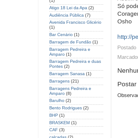
(1)
Só pode
Atigo 18 Lei da Apa
(2)
Coragem
Audiência Pública
(7)
Osho
Avenida Francisco Glicério
(1)
Bar Cenário
(1)
http://
Barragem de Fundão
(1)
Postado
Barragem Pedreira e
Amparo
(1)
Marcado
Barragem Pedreira e duas
Pontes
(2)
Nenhum
Barragem Sanasa
(1)
Barragens
(21)
Postar
Barragens Pedreira e
Amparo
(8)
Observaç
Barulho
(2)
Bento Rodrigues
(2)
BHP
(1)
BRASKEM
(1)
CAF
(3)
calçadas
(2)