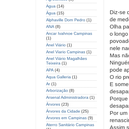
Agua
(14)
Diz-se 
Água
(15)
de med
Alphaville Dom Pedro
(1)
Olha pa
ANA
(8)
o longo
Ancar Ivahnoe Campinas
(1)
povoado
Anel Viário
(1)
nele na
Anel Viario Campinas
(1)
Mas não
Anel Viário Magalhães
Ninguém
Teixeira
(1)
pode ap
APA
(4)
O rio p
Aqua Galleria
(1)
E somen
Ar
(1)
desapa
Arborização
(8)
Arsenal Administradora
(1)
Porque 
Árvores
(23)
desapar
Árvores da Cidade
(25)
Por um 
Árvores em Campinas
(9)
renasci
Aterro Sanitário Campinas
Assim 