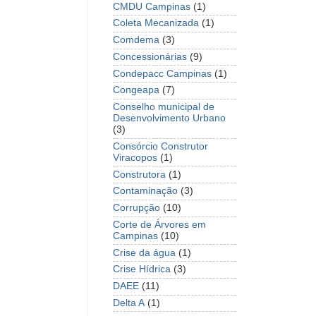
CMDU Campinas
(1)
Coleta Mecanizada
(1)
Comdema
(3)
Concessionárias
(9)
Condepacc Campinas
(1)
Congeapa
(7)
Conselho municipal de
Desenvolvimento Urbano
(3)
Consórcio Construtor
Viracopos
(1)
Construtora
(1)
Contaminação
(3)
Corrupção
(10)
Corte de Árvores em
Campinas
(10)
Crise da água
(1)
Crise Hídrica
(3)
DAEE
(11)
Delta A
(1)