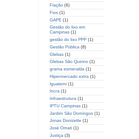
Fiação
(6)
Fios
(1)
GAPE
(1)
Gestão do lixo em
Campinas
(1)
gestão do lixo PPP
(1)
Gestão Pública
(8)
Glebas
(1)
Glebas São Quirino
(1)
grama esmeralda
(1)
Hipermercado extra
(1)
Iguatemi
(1)
Incra
(1)
Infraestrutura
(1)
IPTU Campinas
(1)
Jardim São Domingos
(1)
Jonas Donizette
(1)
José Omati
(1)
Justiça
(3)