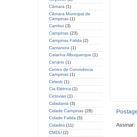
Câmara
(1)
Câmara Municipal de
Campinas
(1)
Cambui
(3)
Campinas
(23)
Campinas Falida
(2)
Cantareira
(1)
Catarina Albuquerque
(1)
Cenário
(1)
Centro de Convivência
Campinas
(1)
Cetesb
(1)
Cia Elétrica
(1)
Ciclovias
(1)
Cidadania
(3)
Postage
Cidade Campinas
(28)
Cidade Falida
(5)
Assinar:
Cidades
(11)
CMDU
(2)