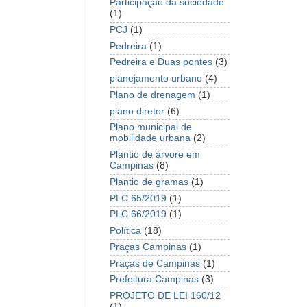
Participação da sociedade
(1)
PCJ
(1)
Pedreira
(1)
Pedreira e Duas pontes
(3)
planejamento urbano
(4)
Plano de drenagem
(1)
plano diretor
(6)
Plano municipal de
mobilidade urbana
(2)
Plantio de árvore em
Campinas
(8)
Plantio de gramas
(1)
PLC 65/2019
(1)
PLC 66/2019
(1)
Política
(18)
Praças Campinas
(1)
Praças de Campinas
(1)
Prefeitura Campinas
(3)
PROJETO DE LEI 160/12
(1)