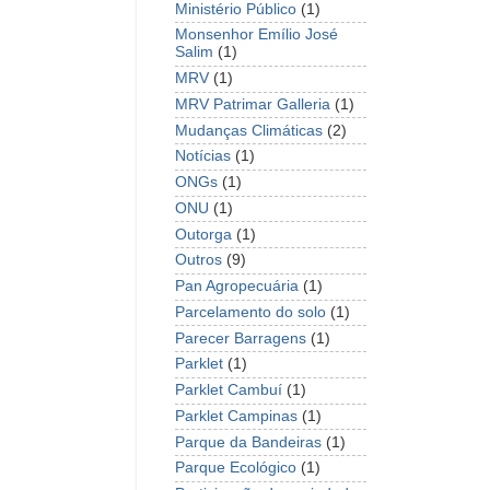
Ministério Público
(1)
Monsenhor Emílio José
Salim
(1)
MRV
(1)
MRV Patrimar Galleria
(1)
Mudanças Climáticas
(2)
Notícias
(1)
ONGs
(1)
ONU
(1)
Outorga
(1)
Outros
(9)
Pan Agropecuária
(1)
Parcelamento do solo
(1)
Parecer Barragens
(1)
Parklet
(1)
Parklet Cambuí
(1)
Parklet Campinas
(1)
Parque da Bandeiras
(1)
Parque Ecológico
(1)