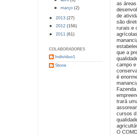
as áreas
►
março
(2)
desenvo
de ativi
►
2013
(27)
são dire
►
2012
(156)
rurais e
agrícola
►
2011
(61)
manancia
estabele
COLABORADORES
que a pr
Indivíduo1
qualidad
campo e 
Stone
conserv
é enorme
manancia
Fazenda 
empreen
trará um
assorea
cursos d
qualidad
agricultá
O COMDEM