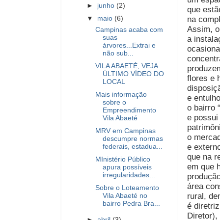
►
junho
(2)
que estã
na compl
▼
maio
(6)
Assim, 
Campinas acaba com
suas
a instal
árvores...Extrai e
ocasiona
não sub...
concentr
VILA ABAETÉ, VEJA
produzem
ÚLTIMO VÍDEO DO
flores e
LOCAL
disposiçã
Mais informação
e entulh
sobre o
o bairro
Empreendimento
e possui
Vila Abaeté
patrimôn
MRV em Campinas
o mercad
descumpre normas
e extern
federais, estadua...
que na r
MInistério Público
em que 
apura possíveis
irregularidades...
produção
área con
Sobre o Loteamento
rural, d
Vila Abaeté no
bairro Pedra Bra...
é diretri
Diretor),
►
abril
(3)