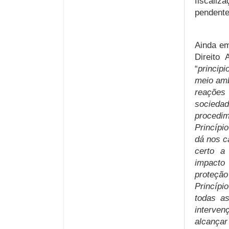
fiscali
pendente
Ainda em
Direito 
“
princip
meio amb
reações
socieda
procedi
Princípi
dá nos c
certo a
impacto
proteçã
Princípi
todas a
interve
alcançar