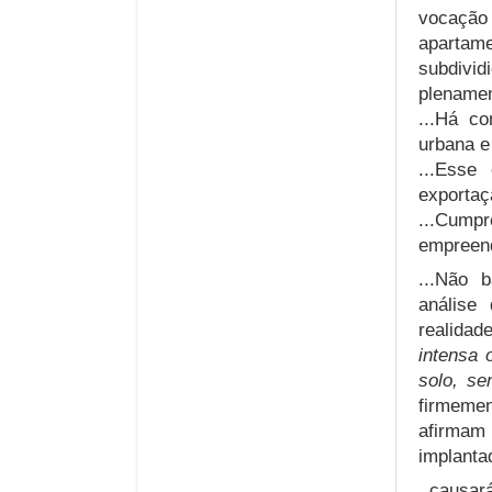
vocação
apartam
subdivid
plenamen
...Há c
urbana e
...Esse
exportaç
...Cump
empreend
...Não 
análise
realidad
intensa 
solo, se
firmemen
afirmam
implantad
..causar