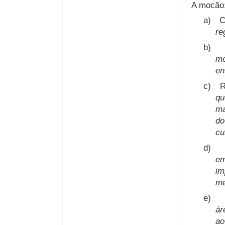
A mocão
a)
C
re
b)
mo
en
c)
R
qu
ma
do
cu
d)
em
im
me
e)
ár
a