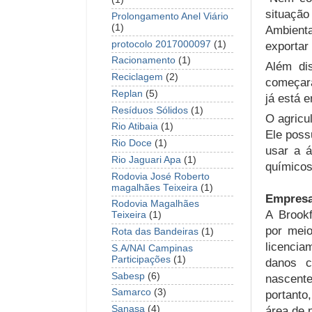
situação
Prolongamento Anel Viário
(1)
Ambienta
protocolo 2017000097
(1)
exportar
Racionamento
(1)
Além di
Reciclagem
(2)
começara
Replan
(5)
já está 
Resíduos Sólidos
(1)
O agricu
Rio Atibaia
(1)
Ele poss
Rio Doce
(1)
usar a á
Rio Jaguari Apa
(1)
químicos
Rodovia José Roberto
magalhães Teixeira
(1)
Empres
Rodovia Magalhães
A Brookf
Teixeira
(1)
por meio
Rota das Bandeiras
(1)
licenci
S.A/NAI Campinas
Participações
(1)
danos c
Sabesp
(6)
nascent
Samarco
(3)
portanto
Sanasa
(4)
área de 