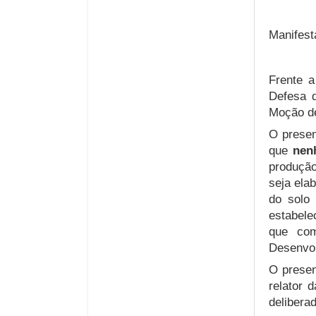
Manifes
Frente a
Defesa d
Moção de
O prese
que
nen
produção
seja ela
do solo 
estabelec
que com
Desenvol
O presen
relator 
delibera