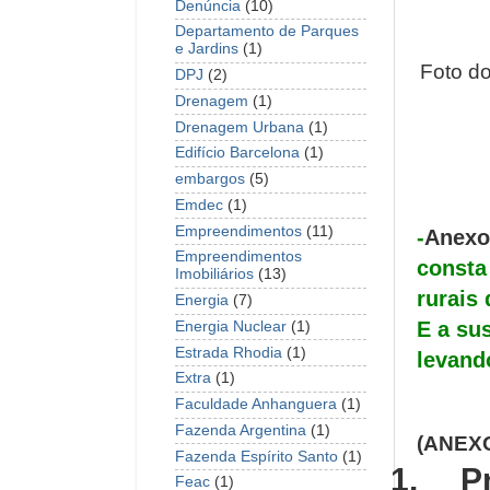
Denúncia
(10)
Departamento de Parques
e Jardins
(1)
Foto d
DPJ
(2)
Drenagem
(1)
Drenagem Urbana
(1)
Edifício Barcelona
(1)
embargos
(5)
Emdec
(1)
Empreendimentos
(11)
-
Anexo
Empreendimentos
consta
Imobiliários
(13)
rurais 
Energia
(7)
E a su
Energia Nuclear
(1)
Estrada Rhodia
(1)
levand
Extra
(1)
Faculdade Anhanguera
(1)
Fazenda Argentina
(1)
(ANEXO
Fazenda Espírito Santo
(1)
1.
P
Feac
(1)