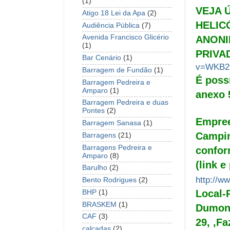
(1)
VEJA 
Atigo 18 Lei da Apa
(2)
HELIC
Audiência Pública
(7)
Avenida Francisco Glicério
ANONI
(1)
PRIVA
Bar Cenário
(1)
v=WKB26
Barragem de Fundão
(1)
É poss
Barragem Pedreira e
Amparo
(1)
anexo 
Barragem Pedreira e duas
Pontes
(2)
Empree
Barragem Sanasa
(1)
Campin
Barragens
(21)
Barragens Pedreira e
confor
Amparo
(8)
(link e
Barulho
(2)
http://w
Bento Rodrigues
(2)
Local-
BHP
(1)
BRASKEM
(1)
Dumont
CAF
(3)
29, ,F
calçadas
(2)