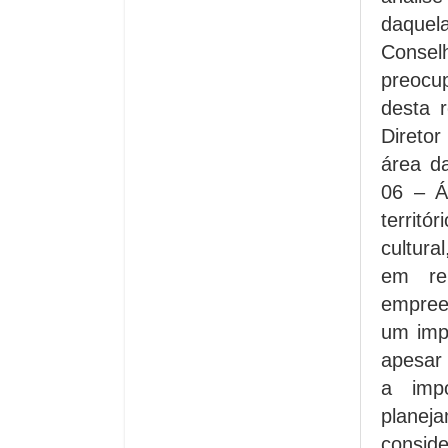
daquel
Consel
preocu
desta 
Diretor
área d
06 – Á
territó
cultura
em re
empreen
um impo
apesar
a imp
planej
consid