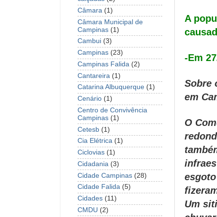
Câmara
(1)
A popu
Câmara Municipal de
Campinas
(1)
causad
Cambui
(3)
Campinas
(23)
-Em 27
Campinas Falida
(2)
Cantareira
(1)
Sobre 
Catarina Albuquerque
(1)
em Cam
Cenário
(1)
Centro de Convivência
Campinas
(1)
O Comd
Cetesb
(1)
redond
Cia Elétrica
(1)
também
Ciclovias
(1)
infrae
Cidadania
(3)
esgoto
Cidade Campinas
(28)
Cidade Falida
(5)
fizera
Cidades
(11)
Um sit
CMDU
(2)