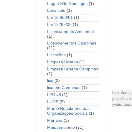
Lagoa São Domingos
(1)
Lava Jato
(1)
Lei 10.850/01
(1)
Lei 13288/08
(1)
Licenciamento Ambiental
(1)
Licenciamentos Campinas
(11)
Licitações
(1)
Limpeza Urbana
(1)
Limpeza Urbana Campinas
(1)
lixo
(2)
lixo em Campinas
(1)
Luiz Kumag
LPOUS
(1)
prejudicam 
LUOS
(2)
(Foto: Cés
Marco Regulatório das
Organizações Sociais
(1)
Mariana
(3)
Meio Ambiente
(71)