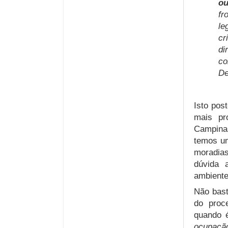
ou
fr
le
cr
di
co
De
Isto pos
mais pr
Campinas
temos um
moradias
dúvida 
ambiente
Não bast
do proce
quando é
ocupação