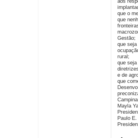
aos resp
implanta
que o me
que nenh
fronteira
macrozon
Gestão;
que seja
ocupação
rural;
que seja
diretrizes
e de agr
que come
Desenvol
preconiz
Campinas
Mayla Ya
Preside
Paulo E.
Preside