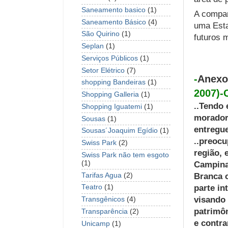
Saneamento basico
(1)
A compan
Saneamento Básico
(4)
uma Esta
São Quirino
(1)
futuros 
Seplan
(1)
Serviços Públicos
(1)
Setor Elétrico
(7)
-
Anexo
shopping Bandeiras
(1)
2007)
Shopping Galleria
(1)
..
Tendo 
Shopping Iguatemi
(1)
moradore
Sousas
(1)
entregue
Sousas´Joaquim Egídio
(1)
..preocu
Swiss Park
(2)
região, 
Swiss Park não tem esgoto
(1)
Campinas
Branca 
Tarifas Agua
(2)
parte in
Teatro
(1)
visando 
Transgênicos
(4)
patrimôn
Transparência
(2)
e contra
Unicamp
(1)