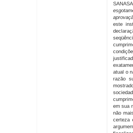
SANAS
esgotame
aprovaçã
este in
declaraç
seqüênci
cumprim
condiçõ
justific
exatamen
atual o 
razão s
mostrad
socieda
cumprime
em sua r
não mais
certeza 
argumen