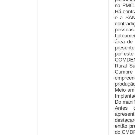
na PMC 
Há contr
e a SAN
contradi
pessoas
Loteamen
área de 
presente
por este
COMDEMA
Rural S
Cumpre 
empreen
produção
Meio amb
Implanta
Do manif
Antes 
apresent
destaca
então pr
do CMDRS