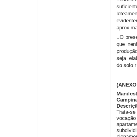
suficien
loteamen
eviden
aproxima
..O pres
que nen
produção
seja ela
do solo r
(ANEXO 
Manifes
Campina
Descriç
Trata-s
vocação
apartam
subdivid
plename