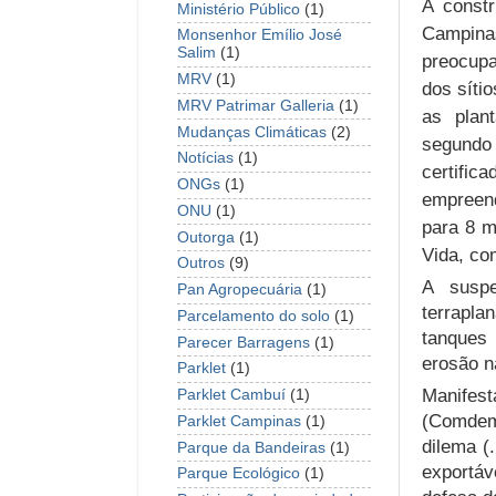
A const
Ministério Público
(1)
Campina
Monsenhor Emílio José
Salim
(1)
preocupa
MRV
(1)
dos síti
MRV Patrimar Galleria
(1)
as plan
Mudanças Climáticas
(2)
segundo
Notícias
(1)
certific
ONGs
(1)
empreend
ONU
(1)
para 8 m
Outorga
(1)
Vida, co
Outros
(9)
A susp
Pan Agropecuária
(1)
terrapl
Parcelamento do solo
(1)
tanques
Parecer Barragens
(1)
erosão n
Parklet
(1)
Manifes
Parklet Cambuí
(1)
(Comdem
Parklet Campinas
(1)
dilema (
Parque da Bandeiras
(1)
exportáv
Parque Ecológico
(1)