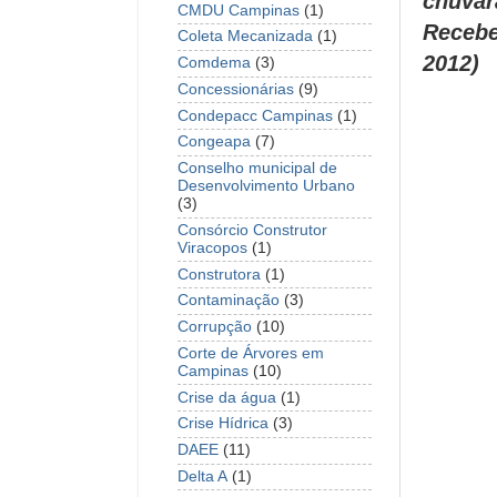
chuvar
CMDU Campinas
(1)
Recebe
Coleta Mecanizada
(1)
2012)
Comdema
(3)
Concessionárias
(9)
Condepacc Campinas
(1)
Congeapa
(7)
Conselho municipal de
Desenvolvimento Urbano
(3)
Consórcio Construtor
Viracopos
(1)
Construtora
(1)
Contaminação
(3)
Corrupção
(10)
Corte de Árvores em
Campinas
(10)
Crise da água
(1)
Crise Hídrica
(3)
DAEE
(11)
Delta A
(1)