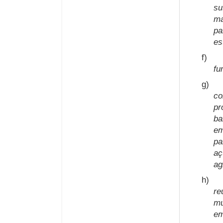
su
ma
pa
es
f)
fu
g)
co
pr
b
em
pa
a
ag
h)
re
mu
em