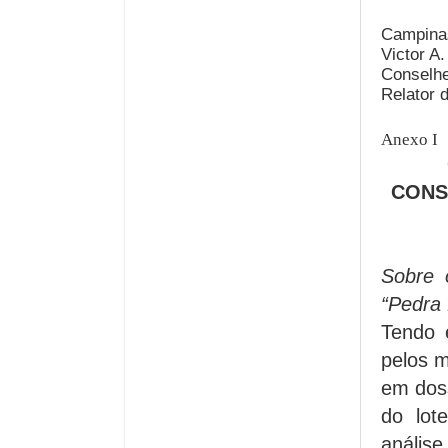
Campinas
Victor A.
Conselhe
Relator 
Anexo I
CONS
Sobre 
“Pedra
Tendo 
pelos m
em doss
do lot
análise