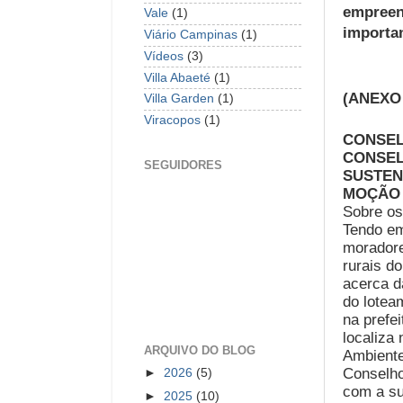
empreend
Vale
(1)
importan
Viário Campinas
(1)
Vídeos
(3)
Villa Abaeté
(1)
(ANEXO 
Villa Garden
(1)
Viracopos
(1)
CONSEL
CONSEL
SEGUIDORES
SUSTEN
MOÇÃO 
Sobre os
Tendo em
moradore
rurais d
acerca d
do lotea
na prefei
localiza 
ARQUIVO DO BLOG
Ambiente
Conselho
►
2026
(5)
com a su
►
2025
(10)