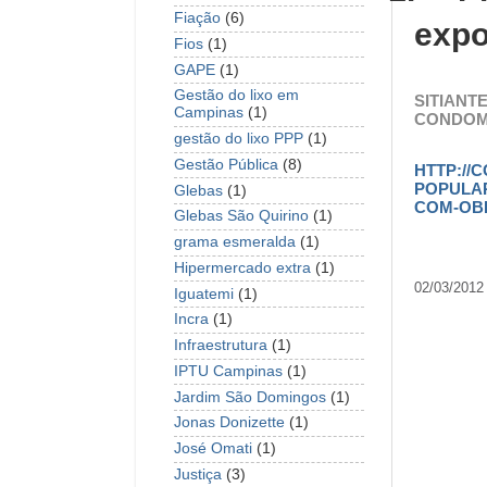
Fiação
(6)
expo
Fios
(1)
GAPE
(1)
Gestão do lixo em
SITIANT
Campinas
(1)
CONDOMÍ
gestão do lixo PPP
(1)
Gestão Pública
(8)
HTTP://
POPULAR
Glebas
(1)
COM-OB
Glebas São Quirino
(1)
grama esmeralda
(1)
Hipermercado extra
(1)
02/03/2012 
Iguatemi
(1)
Incra
(1)
Infraestrutura
(1)
IPTU Campinas
(1)
Jardim São Domingos
(1)
Jonas Donizette
(1)
José Omati
(1)
Justiça
(3)