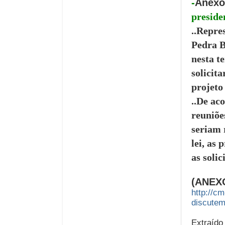
-
Anexo
preside
..Repre
Pedra 
nesta t
solicit
projeto
..De ac
reuniõe
seriam 
lei, as
as solic
(ANEX
http://c
discutem
Extraído