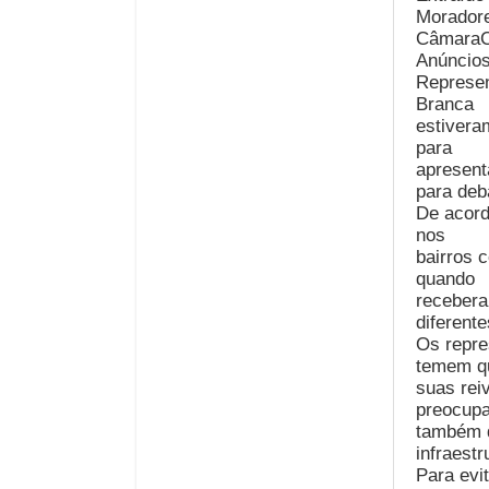
Moradore
CâmaraC
Anúncios
Represen
Branca
estivera
para
apresenta
para deb
De acord
nos
bairros 
quando
recebera
diferent
Os repre
temem q
suas rei
preocup
também q
infraestr
Para evi