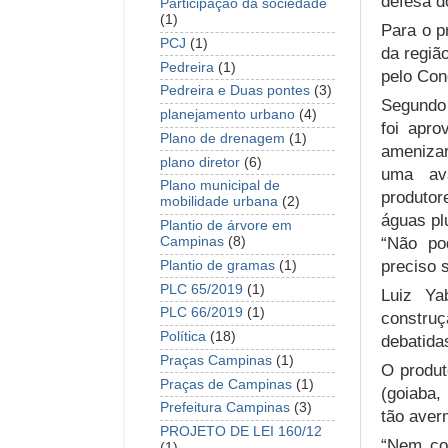
defesa d
Participação da sociedade
(1)
Para o p
PCJ
(1)
da regiã
Pedreira
(1)
pelo Co
Pedreira e Duas pontes
(3)
Segundo 
planejamento urbano
(4)
foi apro
Plano de drenagem
(1)
amenizar
plano diretor
(6)
uma ava
Plano municipal de
produtor
mobilidade urbana
(2)
águas pl
Plantio de árvore em
“Não po
Campinas
(8)
preciso s
Plantio de gramas
(1)
PLC 65/2019
(1)
Luiz Ya
PLC 66/2019
(1)
constru
Política
(18)
debatidas
Praças Campinas
(1)
O produt
Praças de Campinas
(1)
(goiaba,
Prefeitura Campinas
(3)
tão aver
PROJETO DE LEI 160/12
“Nem com
(1)