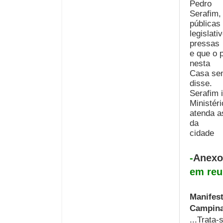
Pedro
Serafim,
públicas
legislat
pressas
e que o 
nesta
Casa sem
disse.
Serafim 
Ministér
atenda a
da
cidade
-
Anexo
em reu
Manifes
Campina
...Trata