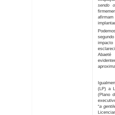
sendo o 
firmemen
afirmam
implanta
Podemos 
segundo 
impacto
esclarec
Abaeté
eviden
aproxima
Igualmen
(LP) a L
(Plano d
executi
“
a gentil
Licencia