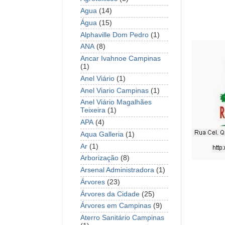
Agua
(14)
Água
(15)
Alphaville Dom Pedro
(1)
ANA
(8)
Ancar Ivahnoe Campinas
(1)
Anel Viário
(1)
Anel Viario Campinas
(1)
Anel Viário Magalhães
Teixeira
(1)
APA
(4)
Aqua Galleria
(1)
Ar
(1)
Arborização
(8)
Arsenal Administradora
(1)
Árvores
(23)
Árvores da Cidade
(25)
Árvores em Campinas
(9)
Aterro Sanitário Campinas