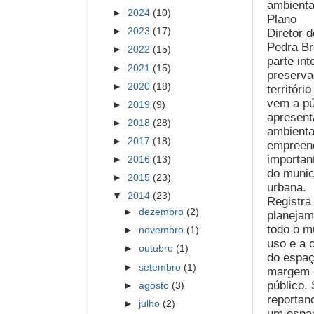
ambienta
►
2024
(10)
Plano
►
2023
(17)
Diretor 
Pedra B
►
2022
(15)
parte in
►
2021
(15)
preserva
►
2020
(18)
territóri
vem a pú
►
2019
(9)
apresent
►
2018
(28)
ambienta
►
2017
(18)
empreend
importan
►
2016
(13)
do munic
►
2015
(23)
urbana.
▼
2014
(23)
Registra
►
dezembro
(2)
planejam
todo o m
►
novembro
(1)
uso e a 
►
outubro
(1)
do espaç
►
setembro
(1)
margem 
público.
►
agosto
(3)
reportan
►
julho
(2)
um espaç