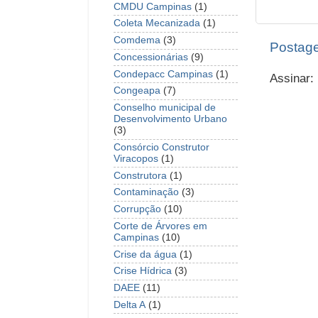
CMDU Campinas
(1)
Coleta Mecanizada
(1)
Comdema
(3)
Postage
Concessionárias
(9)
Condepacc Campinas
(1)
Assinar:
Congeapa
(7)
Conselho municipal de
Desenvolvimento Urbano
(3)
Consórcio Construtor
Viracopos
(1)
Construtora
(1)
Contaminação
(3)
Corrupção
(10)
Corte de Árvores em
Campinas
(10)
Crise da água
(1)
Crise Hídrica
(3)
DAEE
(11)
Delta A
(1)