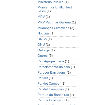
Ministério Público
(1)
Monsenhor Emílio José
Salim
(1)
MRV
(1)
MRV Patrimar Galleria
(1)
Mudanças Climáticas
(2)
Notícias
(1)
ONGs
(1)
ONU
(1)
Outorga
(1)
Outros
(9)
Pan Agropecuária
(1)
Parcelamento do solo
(1)
Parecer Barragens
(1)
Parklet
(1)
Parklet Cambuí
(1)
Parklet Campinas
(1)
Parque da Bandeiras
(1)
Parque Ecológico
(1)