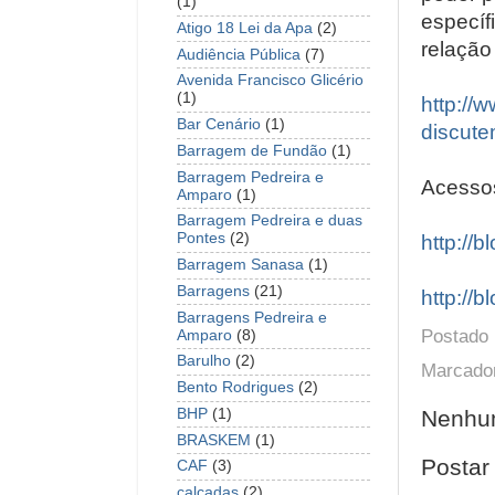
(1)
específ
Atigo 18 Lei da Apa
(2)
relação
Audiência Pública
(7)
Avenida Francisco Glicério
(1)
http://
Bar Cenário
(1)
discute
Barragem de Fundão
(1)
Barragem Pedreira e
Acesso
Amparo
(1)
Barragem Pedreira e duas
Pontes
(2)
http://
Barragem Sanasa
(1)
Barragens
(21)
http://b
Barragens Pedreira e
Postado
Amparo
(8)
Barulho
(2)
Marcado
Bento Rodrigues
(2)
Nenhum
BHP
(1)
BRASKEM
(1)
Postar
CAF
(3)
calçadas
(2)