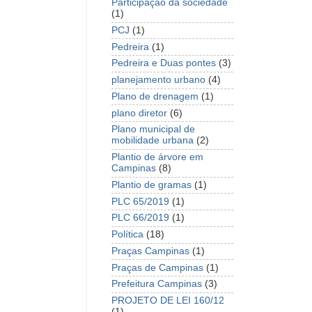
Participação da sociedade
(1)
PCJ
(1)
Pedreira
(1)
Pedreira e Duas pontes
(3)
planejamento urbano
(4)
Plano de drenagem
(1)
plano diretor
(6)
Plano municipal de
mobilidade urbana
(2)
Plantio de árvore em
Campinas
(8)
Plantio de gramas
(1)
PLC 65/2019
(1)
PLC 66/2019
(1)
Política
(18)
Praças Campinas
(1)
Praças de Campinas
(1)
Prefeitura Campinas
(3)
PROJETO DE LEI 160/12
(1)