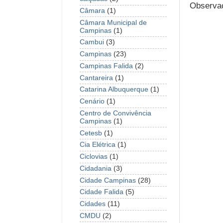
Observaç
Câmara
(1)
Câmara Municipal de
Campinas
(1)
Cambui
(3)
Campinas
(23)
Campinas Falida
(2)
Cantareira
(1)
Catarina Albuquerque
(1)
Cenário
(1)
Centro de Convivência
Campinas
(1)
Cetesb
(1)
Cia Elétrica
(1)
Ciclovias
(1)
Cidadania
(3)
Cidade Campinas
(28)
Cidade Falida
(5)
Cidades
(11)
CMDU
(2)