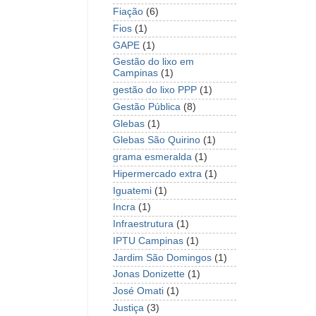
Fiação
(6)
Fios
(1)
GAPE
(1)
Gestão do lixo em
Campinas
(1)
gestão do lixo PPP
(1)
Gestão Pública
(8)
Glebas
(1)
Glebas São Quirino
(1)
grama esmeralda
(1)
Hipermercado extra
(1)
Iguatemi
(1)
Incra
(1)
Infraestrutura
(1)
IPTU Campinas
(1)
Jardim São Domingos
(1)
Jonas Donizette
(1)
José Omati
(1)
Justiça
(3)