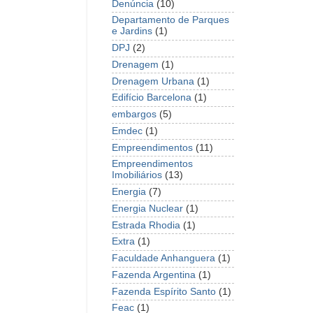
Denúncia
(10)
Departamento de Parques
e Jardins
(1)
DPJ
(2)
Drenagem
(1)
Drenagem Urbana
(1)
Edifício Barcelona
(1)
embargos
(5)
Emdec
(1)
Empreendimentos
(11)
Empreendimentos
Imobiliários
(13)
Energia
(7)
Energia Nuclear
(1)
Estrada Rhodia
(1)
Extra
(1)
Faculdade Anhanguera
(1)
Fazenda Argentina
(1)
Fazenda Espírito Santo
(1)
Feac
(1)