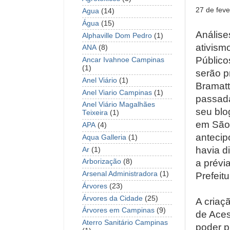
27 de feve
Agua
(14)
Água
(15)
Análise
Alphaville Dom Pedro
(1)
ativism
ANA
(8)
Público
Ancar Ivahnoe Campinas
(1)
serão p
Anel Viário
(1)
Bramatt
Anel Viario Campinas
(1)
passada
Anel Viário Magalhães
seu blo
Teixeira
(1)
em São 
APA
(4)
antecip
Aqua Galleria
(1)
havia d
Ar
(1)
a prévi
Arborização
(8)
Arsenal Administradora
(1)
Prefeit
Árvores
(23)
Árvores da Cidade
(25)
A criaç
Árvores em Campinas
(9)
de Aces
Aterro Sanitário Campinas
poder p