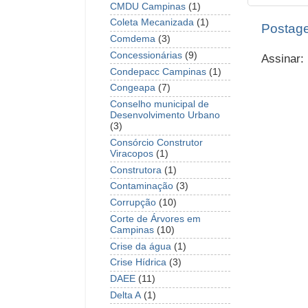
CMDU Campinas
(1)
Coleta Mecanizada
(1)
Postage
Comdema
(3)
Concessionárias
(9)
Assinar:
Condepacc Campinas
(1)
Congeapa
(7)
Conselho municipal de
Desenvolvimento Urbano
(3)
Consórcio Construtor
Viracopos
(1)
Construtora
(1)
Contaminação
(3)
Corrupção
(10)
Corte de Árvores em
Campinas
(10)
Crise da água
(1)
Crise Hídrica
(3)
DAEE
(11)
Delta A
(1)