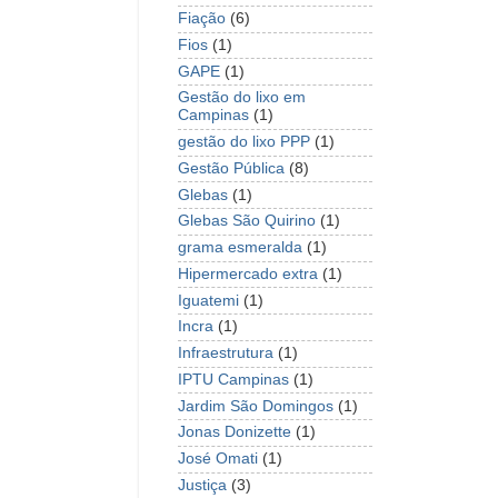
Fiação
(6)
Fios
(1)
GAPE
(1)
Gestão do lixo em
Campinas
(1)
gestão do lixo PPP
(1)
Gestão Pública
(8)
Glebas
(1)
Glebas São Quirino
(1)
grama esmeralda
(1)
Hipermercado extra
(1)
Iguatemi
(1)
Incra
(1)
Infraestrutura
(1)
IPTU Campinas
(1)
Jardim São Domingos
(1)
Jonas Donizette
(1)
José Omati
(1)
Justiça
(3)