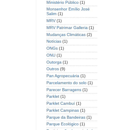
Ministério Público
(1)
Monsenhor Emílio José
Salim
(1)
MRV
(1)
MRV Patrimar Galleria
(1)
Mudanças Climáticas
(2)
Notícias
(1)
ONGs
(1)
ONU
(1)
Outorga
(1)
Outros
(9)
Pan Agropecuária
(1)
Parcelamento do solo
(1)
Parecer Barragens
(1)
Parklet
(1)
Parklet Cambuí
(1)
Parklet Campinas
(1)
Parque da Bandeiras
(1)
Parque Ecológico
(1)