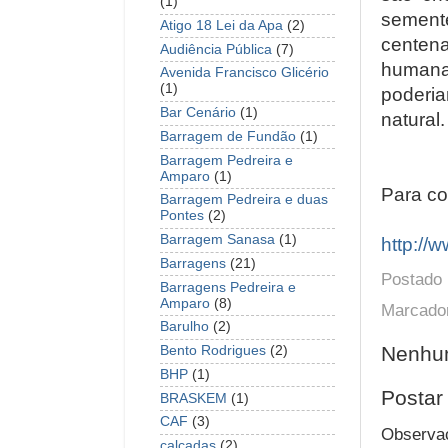
(1)
sement
Atigo 18 Lei da Apa
(2)
centena
Audiência Pública
(7)
humana
Avenida Francisco Glicério
(1)
poderia
Bar Cenário
(1)
natural.
Barragem de Fundão
(1)
Barragem Pedreira e
Amparo
(1)
Para co
Barragem Pedreira e duas
Pontes
(2)
Barragem Sanasa
(1)
http:/
Barragens
(21)
Postado
Barragens Pedreira e
Amparo
(8)
Marcado
Barulho
(2)
Nenhum
Bento Rodrigues
(2)
BHP
(1)
Postar
BRASKEM
(1)
CAF
(3)
Observaç
calçadas
(2)