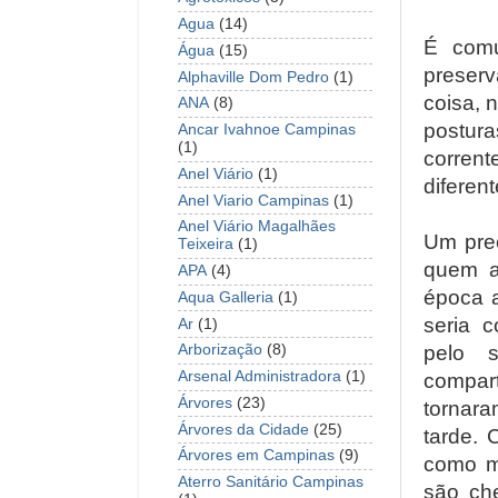
Agua
(14)
É comu
Água
(15)
preser
Alphaville Dom Pedro
(1)
coisa, 
ANA
(8)
postura
Ancar Ivahnoe Campinas
(1)
corren
Anel Viário
(1)
diferen
Anel Viario Campinas
(1)
Anel Viário Magalhães
Um prec
Teixeira
(1)
quem a
APA
(4)
época a
Aqua Galleria
(1)
seria c
Ar
(1)
pelo 
Arborização
(8)
Arsenal Administradora
(1)
compar
Árvores
(23)
tornara
Árvores da Cidade
(25)
tarde. 
Árvores em Campinas
(9)
como m
Aterro Sanitário Campinas
são ch