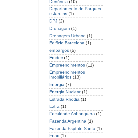
Denúncia
(10)
Departamento de Parques
e Jardins
(1)
DPJ
(2)
Drenagem
(1)
Drenagem Urbana
(1)
Edifício Barcelona
(1)
embargos
(5)
Emdec
(1)
Empreendimentos
(11)
Empreendimentos
Imobiliários
(13)
Energia
(7)
Energia Nuclear
(1)
Estrada Rhodia
(1)
Extra
(1)
Faculdade Anhanguera
(1)
Fazenda Argentina
(1)
Fazenda Espírito Santo
(1)
Feac
(1)