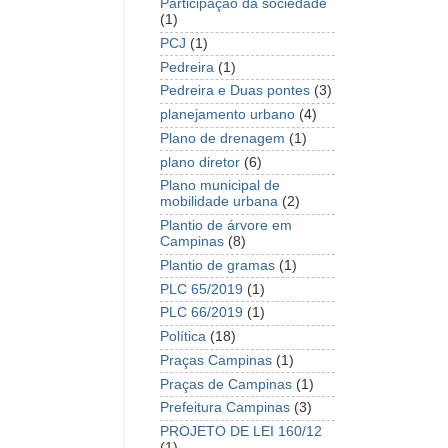
Participação da sociedade
(1)
PCJ
(1)
Pedreira
(1)
Pedreira e Duas pontes
(3)
planejamento urbano
(4)
Plano de drenagem
(1)
plano diretor
(6)
Plano municipal de
mobilidade urbana
(2)
Plantio de árvore em
Campinas
(8)
Plantio de gramas
(1)
PLC 65/2019
(1)
PLC 66/2019
(1)
Política
(18)
Praças Campinas
(1)
Praças de Campinas
(1)
Prefeitura Campinas
(3)
PROJETO DE LEI 160/12
(1)