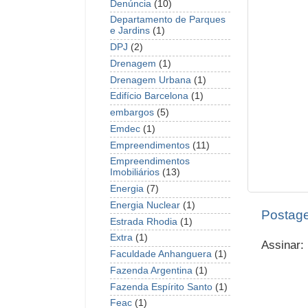
Denúncia
(10)
Departamento de Parques
e Jardins
(1)
DPJ
(2)
Drenagem
(1)
Drenagem Urbana
(1)
Edifício Barcelona
(1)
embargos
(5)
Emdec
(1)
Empreendimentos
(11)
Empreendimentos
Imobiliários
(13)
Energia
(7)
Energia Nuclear
(1)
Postage
Estrada Rhodia
(1)
Extra
(1)
Assinar:
Faculdade Anhanguera
(1)
Fazenda Argentina
(1)
Fazenda Espírito Santo
(1)
Feac
(1)