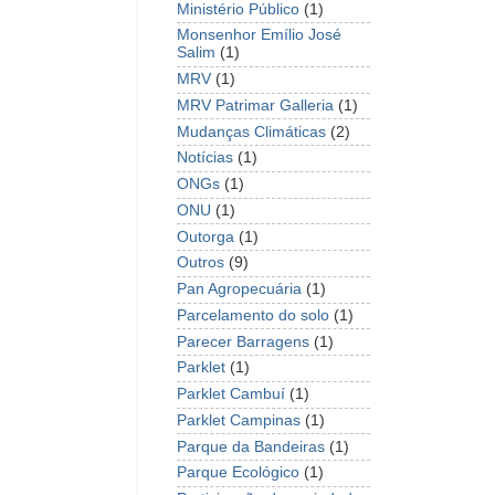
Ministério Público
(1)
Monsenhor Emílio José
Salim
(1)
MRV
(1)
MRV Patrimar Galleria
(1)
Mudanças Climáticas
(2)
Notícias
(1)
ONGs
(1)
ONU
(1)
Outorga
(1)
Outros
(9)
Pan Agropecuária
(1)
Parcelamento do solo
(1)
Parecer Barragens
(1)
Parklet
(1)
Parklet Cambuí
(1)
Parklet Campinas
(1)
Parque da Bandeiras
(1)
Parque Ecológico
(1)