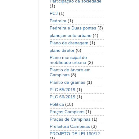
Participação da sociedade
(1)
PCJ
(1)
Pedreira
(1)
Pedreira e Duas pontes
(3)
planejamento urbano
(4)
Plano de drenagem
(1)
plano diretor
(6)
Plano municipal de
mobilidade urbana
(2)
Plantio de árvore em
Campinas
(8)
Plantio de gramas
(1)
PLC 65/2019
(1)
PLC 66/2019
(1)
Política
(18)
Praças Campinas
(1)
Praças de Campinas
(1)
Prefeitura Campinas
(3)
PROJETO DE LEI 160/12
(1)