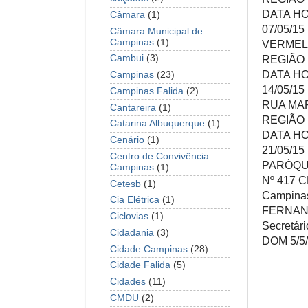
DATA H
Câmara
(1)
07/05/1
Câmara Municipal de
Campinas
(1)
VERMELH
REGIÃO
Cambui
(3)
DATA H
Campinas
(23)
14/05/1
Campinas Falida
(2)
RUA MAR
Cantareira
(1)
REGIÃO
Catarina Albuquerque
(1)
DATA H
Cenário
(1)
21/05/15
Centro de Convivência
PARÓQU
Campinas
(1)
Nº 417 
Cetesb
(1)
Campinas
Cia Elétrica
(1)
FERNAN
Ciclovias
(1)
Secretár
Cidadania
(3)
DOM 5/5
Cidade Campinas
(28)
Cidade Falida
(5)
Cidades
(11)
CMDU
(2)