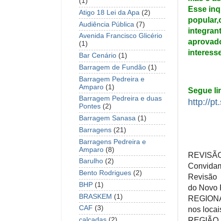
(1)
Esse inq
Atigo 18 Lei da Apa
(2)
popular,
Audiência Pública
(7)
integran
Avenida Francisco Glicério
aprovado
(1)
interesse,
Bar Cenário
(1)
Barragem de Fundão
(1)
Barragem Pedreira e
Amparo
(1)
Segue li
Barragem Pedreira e duas
http://p
Pontes
(2)
Barragem Sanasa
(1)
Barragens
(21)
Barragens Pedreira e
Amparo
(8)
REVISÃ
Barulho
(2)
Convidam
Bento Rodrigues
(2)
Revisão
BHP
(1)
do Novo 
BRASKEM
(1)
REGION
CAF
(3)
nos locai
REGIÃO
calçadas
(2)