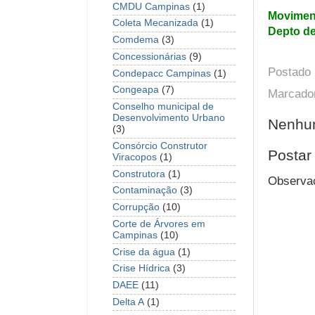
CMDU Campinas
(1)
Movimen
Coleta Mecanizada
(1)
Depto d
Comdema
(3)
Concessionárias
(9)
Postado
Condepacc Campinas
(1)
Congeapa
(7)
Marcado
Conselho municipal de
Desenvolvimento Urbano
Nenhum
(3)
Consórcio Construtor
Postar
Viracopos
(1)
Construtora
(1)
Observaç
Contaminação
(3)
Corrupção
(10)
Corte de Árvores em
Campinas
(10)
Crise da água
(1)
Crise Hídrica
(3)
DAEE
(11)
Delta A
(1)