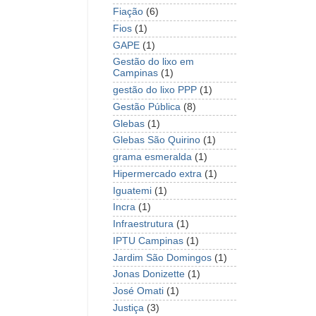
Fiação
(6)
Fios
(1)
GAPE
(1)
Gestão do lixo em
Campinas
(1)
gestão do lixo PPP
(1)
Gestão Pública
(8)
Glebas
(1)
Glebas São Quirino
(1)
grama esmeralda
(1)
Hipermercado extra
(1)
Iguatemi
(1)
Incra
(1)
Infraestrutura
(1)
IPTU Campinas
(1)
Jardim São Domingos
(1)
Jonas Donizette
(1)
José Omati
(1)
Justiça
(3)