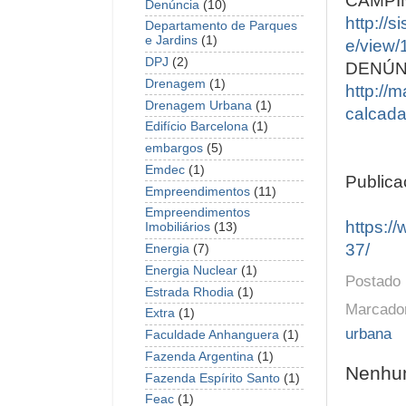
CAMPIN
Denúncia
(10)
http://
Departamento de Parques
e Jardins
(1)
e/view/
DPJ
(2)
DENÚN
Drenagem
(1)
http://
Drenagem Urbana
(1)
calcada
Edifício Barcelona
(1)
embargos
(5)
Emdec
(1)
Publica
Empreendimentos
(11)
Empreendimentos
https:/
Imobiliários
(13)
37/
Energia
(7)
Energia Nuclear
(1)
Postado
Estrada Rhodia
(1)
Marcado
Extra
(1)
urbana
Faculdade Anhanguera
(1)
Fazenda Argentina
(1)
Nenhum
Fazenda Espírito Santo
(1)
Feac
(1)