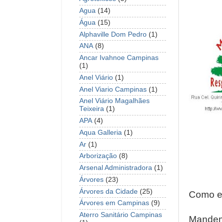
Agua
(14)
Água
(15)
Alphaville Dom Pedro
(1)
ANA
(8)
Ancar Ivahnoe Campinas
(1)
Anel Viário
(1)
Anel Viario Campinas
(1)
Anel Viário Magalhães
Teixeira
(1)
APA
(4)
Aqua Galleria
(1)
Ar
(1)
Arborização
(8)
Arsenal Administradora
(1)
Árvores
(23)
Árvores da Cidade
(25)
Como e
Árvores em Campinas
(9)
Aterro Sanitário Campinas
Mandem 