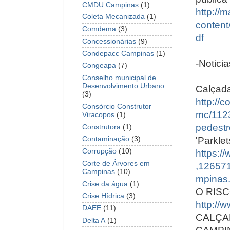
CMDU Campinas
(1)
http://m
Coleta Mecanizada
(1)
conten
Comdema
(3)
df
Concessionárias
(9)
Condepacc Campinas
(1)
-Notici
Congeapa
(7)
Conselho municipal de
Desenvolvimento Urbano
Calçada
(3)
http://
Consórcio Construtor
mc/1123
Viracopos
(1)
pedestr
Construtora
(1)
'Parkle
Contaminação
(3)
Corrupção
(10)
https:/
Corte de Árvores em
,12657
Campinas
(10)
mpinas
Crise da água
(1)
O RIS
Crise Hídrica
(3)
http://
DAEE
(11)
CALÇA
Delta A
(1)