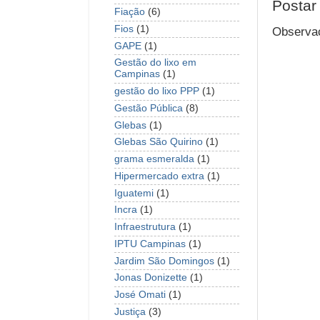
Postar
Fiação
(6)
Fios
(1)
Observaç
GAPE
(1)
Gestão do lixo em
Campinas
(1)
gestão do lixo PPP
(1)
Gestão Pública
(8)
Glebas
(1)
Glebas São Quirino
(1)
grama esmeralda
(1)
Hipermercado extra
(1)
Iguatemi
(1)
Incra
(1)
Infraestrutura
(1)
IPTU Campinas
(1)
Jardim São Domingos
(1)
Jonas Donizette
(1)
José Omati
(1)
Justiça
(3)