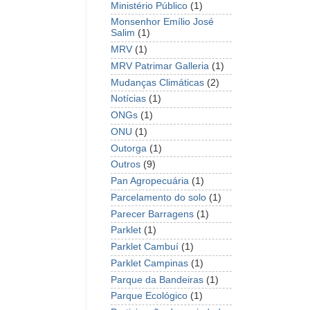
Ministério Público
(1)
Monsenhor Emílio José
Salim
(1)
MRV
(1)
MRV Patrimar Galleria
(1)
Mudanças Climáticas
(2)
Notícias
(1)
ONGs
(1)
ONU
(1)
Outorga
(1)
Outros
(9)
Pan Agropecuária
(1)
Parcelamento do solo
(1)
Parecer Barragens
(1)
Parklet
(1)
Parklet Cambuí
(1)
Parklet Campinas
(1)
Parque da Bandeiras
(1)
Parque Ecológico
(1)