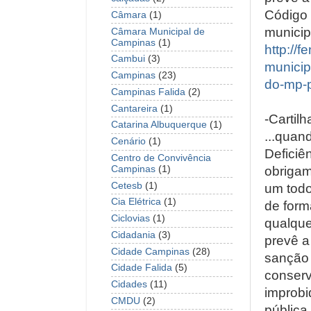
Código 
Câmara
(1)
municip
Câmara Municipal de
Campinas
(1)
http://
Cambui
(3)
municip
Campinas
(23)
do-mp-p
Campinas Falida
(2)
Cantareira
(1)
-Cartil
Catarina Albuquerque
(1)
...quan
Cenário
(1)
Deficiên
Centro de Convivência
Campinas
(1)
obrigam
Cetesb
(1)
um todo
Cia Elétrica
(1)
de form
Ciclovias
(1)
qualque
Cidadania
(3)
prevê a
Cidade Campinas
(28)
sanção 
Cidade Falida
(5)
conserv
Cidades
(11)
improbi
CMDU
(2)
pública