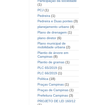
Participação da sociedade
(1)
PCJ
(1)
Pedreira
(1)
Pedreira e Duas pontes
(3)
planejamento urbano
(4)
Plano de drenagem
(1)
plano diretor
(6)
Plano municipal de
mobilidade urbana
(2)
Plantio de árvore em
Campinas
(8)
Plantio de gramas
(1)
PLC 65/2019
(1)
PLC 66/2019
(1)
Política
(18)
Praças Campinas
(1)
Praças de Campinas
(1)
Prefeitura Campinas
(3)
PROJETO DE LEI 160/12
(1)