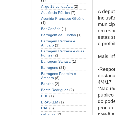
(1)
Atigo 18 Lei da Apa
(2)
A deputa
Audiência Pública
(7)
Inclusã
Avenida Francisco Glicério
(1)
municip
Bar Cenário
(1)
em espe
Barragem de Fundão
(1)
estas s
Barragem Pedreira e
o prefe
Amparo
(1)
Barragem Pedreira e duas
Pontes
(2)
Mais in
Barragem Sanasa
(1)
Barragens
(21)
-Respon
Barragens Pedreira e
destac
Amparo
(8)
4/4/17
Barulho
(2)
“Não re
Bento Rodrigues
(2)
público 
BHP
(1)
do pode
BRASKEM
(1)
procura
CAF
(3)
prevê a
calçadas
(2)