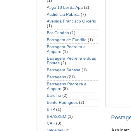
(1)
Atigo 18 Lei da Apa
(2)
Audiência Pública
(7)
Avenida Francisco Glicério
(1)
Bar Cenário
(1)
Barragem de Fundão
(1)
Barragem Pedreira e
Amparo
(1)
Barragem Pedreira e duas
Pontes
(2)
Barragem Sanasa
(1)
Barragens
(21)
Barragens Pedreira e
Amparo
(8)
Barulho
(2)
Bento Rodrigues
(2)
BHP
(1)
BRASKEM
(1)
Postage
CAF
(3)
Assinar:
calçadas
(2)