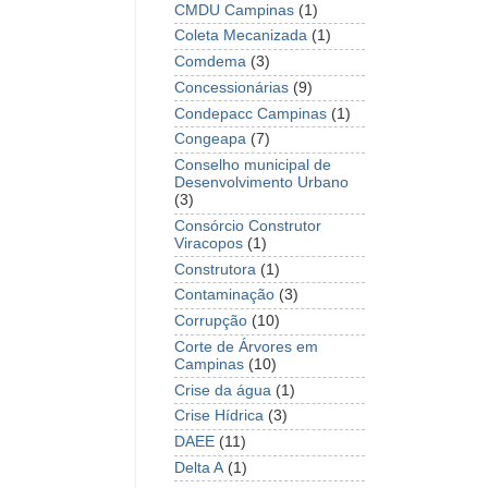
CMDU Campinas
(1)
Coleta Mecanizada
(1)
Comdema
(3)
Concessionárias
(9)
Condepacc Campinas
(1)
Congeapa
(7)
Conselho municipal de
Desenvolvimento Urbano
(3)
Consórcio Construtor
Viracopos
(1)
Construtora
(1)
Contaminação
(3)
Corrupção
(10)
Corte de Árvores em
Campinas
(10)
Crise da água
(1)
Crise Hídrica
(3)
DAEE
(11)
Delta A
(1)