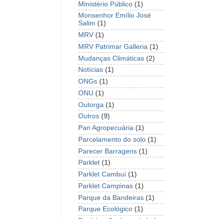
Ministério Público
(1)
Monsenhor Emílio José
Salim
(1)
MRV
(1)
MRV Patrimar Galleria
(1)
Mudanças Climáticas
(2)
Notícias
(1)
ONGs
(1)
ONU
(1)
Outorga
(1)
Outros
(9)
Pan Agropecuária
(1)
Parcelamento do solo
(1)
Parecer Barragens
(1)
Parklet
(1)
Parklet Cambuí
(1)
Parklet Campinas
(1)
Parque da Bandeiras
(1)
Parque Ecológico
(1)