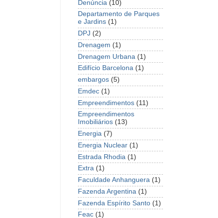
Denúncia
(10)
Departamento de Parques
e Jardins
(1)
DPJ
(2)
Drenagem
(1)
Drenagem Urbana
(1)
Edifício Barcelona
(1)
embargos
(5)
Emdec
(1)
Empreendimentos
(11)
Empreendimentos
Imobiliários
(13)
Energia
(7)
Energia Nuclear
(1)
Estrada Rhodia
(1)
Extra
(1)
Faculdade Anhanguera
(1)
Fazenda Argentina
(1)
Fazenda Espírito Santo
(1)
Feac
(1)