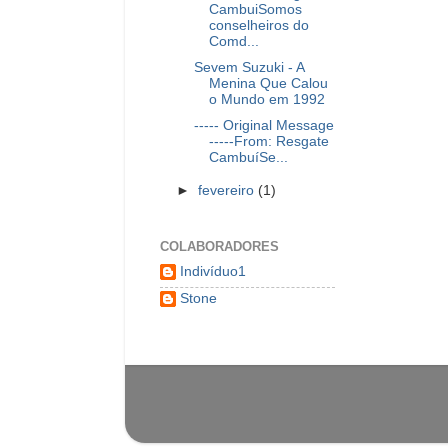
CambuiSomos
conselheiros do
Comd...
Sevem Suzuki - A
Menina Que Calou
o Mundo em 1992
----- Original Message
-----From: Resgate
CambuíSe...
►
fevereiro
(1)
COLABORADORES
Indivíduo1
Stone