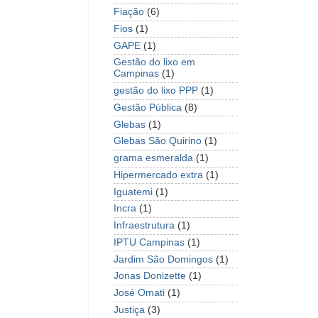
Fiação
(6)
Fios
(1)
GAPE
(1)
Gestão do lixo em
Campinas
(1)
gestão do lixo PPP
(1)
Gestão Pública
(8)
Glebas
(1)
Glebas São Quirino
(1)
grama esmeralda
(1)
Hipermercado extra
(1)
Iguatemi
(1)
Incra
(1)
Infraestrutura
(1)
IPTU Campinas
(1)
Jardim São Domingos
(1)
Jonas Donizette
(1)
José Omati
(1)
Justiça
(3)