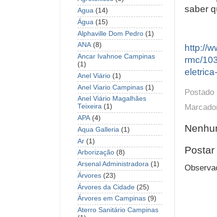
saber q
Agua
(14)
Água
(15)
Alphaville Dom Pedro
(1)
ANA
(8)
http://
Ancar Ivahnoe Campinas
rmc/103
(1)
eletric
Anel Viário
(1)
Anel Viario Campinas
(1)
Postado
Anel Viário Magalhães
Marcado
Teixeira
(1)
APA
(4)
Nenhum
Aqua Galleria
(1)
Ar
(1)
Postar
Arborização
(8)
Arsenal Administradora
(1)
Observaç
Árvores
(23)
Árvores da Cidade
(25)
Árvores em Campinas
(9)
Aterro Sanitário Campinas