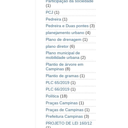
Participação da sociedade
(1)
PCJ
(1)
Pedreira
(1)
Pedreira e Duas pontes
(3)
planejamento urbano
(4)
Plano de drenagem
(1)
plano diretor
(6)
Plano municipal de
mobilidade urbana
(2)
Plantio de árvore em
Campinas
(8)
Plantio de gramas
(1)
PLC 65/2019
(1)
PLC 66/2019
(1)
Política
(18)
Praças Campinas
(1)
Praças de Campinas
(1)
Prefeitura Campinas
(3)
PROJETO DE LEI 160/12
(1)