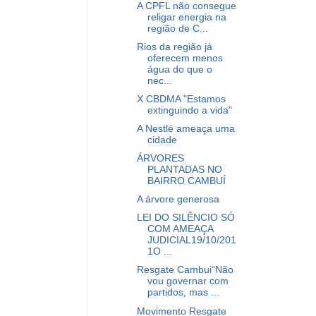
A CPFL não consegue
religar energia na
região de C...
Rios da região já
oferecem menos
água do que o
nec...
X CBDMA "Estamos
extinguindo a vida"
A Nestlé ameaça uma
cidade
ÁRVORES
PLANTADAS NO
BAIRRO CAMBUÍ
A árvore generosa
LEI DO SILÊNCIO SÓ
COM AMEAÇA
JUDICIAL19/10/201
1O ...
Resgate Cambui“Não
vou governar com
partidos, mas ...
Movimento Resgate