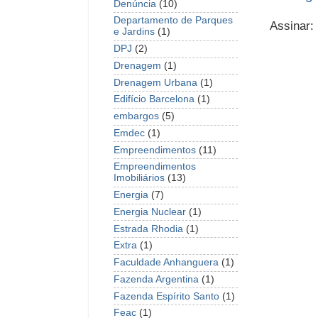
Denúncia
(10)
Departamento de Parques
Assinar:
e Jardins
(1)
DPJ
(2)
Drenagem
(1)
Drenagem Urbana
(1)
Edifício Barcelona
(1)
embargos
(5)
Emdec
(1)
Empreendimentos
(11)
Empreendimentos
Imobiliários
(13)
Energia
(7)
Energia Nuclear
(1)
Estrada Rhodia
(1)
Extra
(1)
Faculdade Anhanguera
(1)
Fazenda Argentina
(1)
Fazenda Espírito Santo
(1)
Feac
(1)