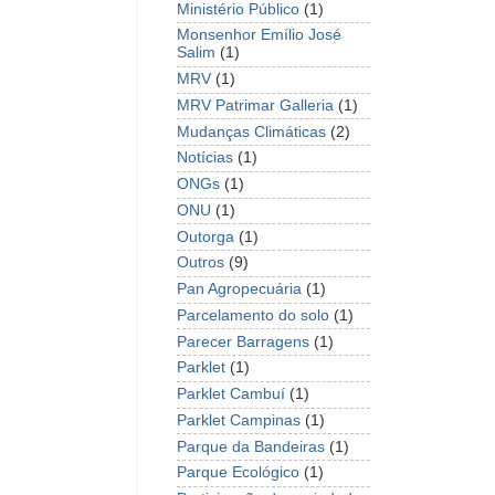
Ministério Público
(1)
Monsenhor Emílio José
Salim
(1)
MRV
(1)
MRV Patrimar Galleria
(1)
Mudanças Climáticas
(2)
Notícias
(1)
ONGs
(1)
ONU
(1)
Outorga
(1)
Outros
(9)
Pan Agropecuária
(1)
Parcelamento do solo
(1)
Parecer Barragens
(1)
Parklet
(1)
Parklet Cambuí
(1)
Parklet Campinas
(1)
Parque da Bandeiras
(1)
Parque Ecológico
(1)