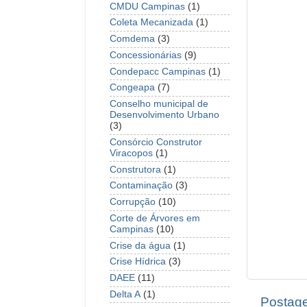
CMDU Campinas
(1)
Coleta Mecanizada
(1)
Comdema
(3)
Concessionárias
(9)
Condepacc Campinas
(1)
Congeapa
(7)
Conselho municipal de
Desenvolvimento Urbano
(3)
Consórcio Construtor
Viracopos
(1)
Construtora
(1)
Contaminação
(3)
Corrupção
(10)
Corte de Árvores em
Campinas
(10)
Crise da água
(1)
Crise Hídrica
(3)
DAEE
(11)
Delta A
(1)
Postage