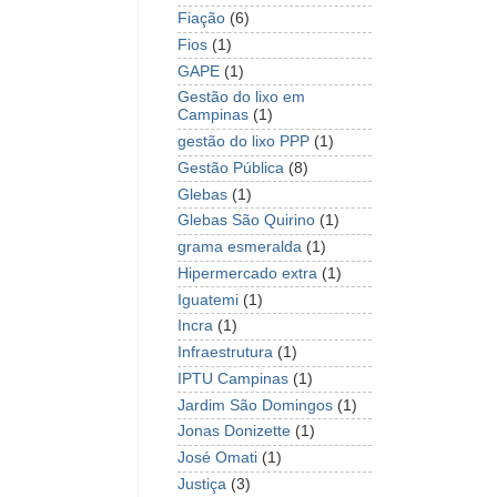
Fiação
(6)
Fios
(1)
GAPE
(1)
Gestão do lixo em
Campinas
(1)
gestão do lixo PPP
(1)
Gestão Pública
(8)
Glebas
(1)
Glebas São Quirino
(1)
grama esmeralda
(1)
Hipermercado extra
(1)
Iguatemi
(1)
Incra
(1)
Infraestrutura
(1)
IPTU Campinas
(1)
Jardim São Domingos
(1)
Jonas Donizette
(1)
José Omati
(1)
Justiça
(3)