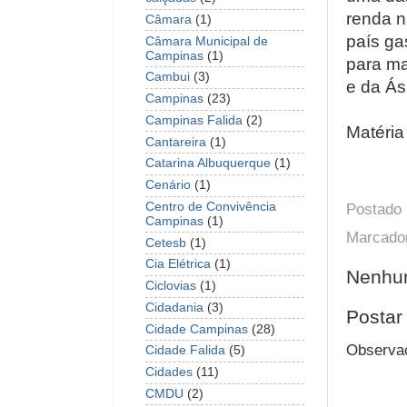
renda n
Câmara
(1)
país ga
Câmara Municipal de
Campinas
(1)
para ma
Cambui
(3)
e da Ás
Campinas
(23)
Campinas Falida
(2)
Matéria
Cantareira
(1)
Catarina Albuquerque
(1)
Cenário
(1)
Centro de Convivência
Postado
Campinas
(1)
Marcado
Cetesb
(1)
Cia Elétrica
(1)
Nenhum
Ciclovias
(1)
Cidadania
(3)
Postar
Cidade Campinas
(28)
Observaç
Cidade Falida
(5)
Cidades
(11)
CMDU
(2)