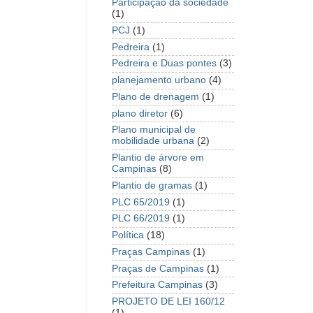
Participação da sociedade
(1)
PCJ
(1)
Pedreira
(1)
Pedreira e Duas pontes
(3)
planejamento urbano
(4)
Plano de drenagem
(1)
plano diretor
(6)
Plano municipal de
mobilidade urbana
(2)
Plantio de árvore em
Campinas
(8)
Plantio de gramas
(1)
PLC 65/2019
(1)
PLC 66/2019
(1)
Política
(18)
Praças Campinas
(1)
Praças de Campinas
(1)
Prefeitura Campinas
(3)
PROJETO DE LEI 160/12
(1)