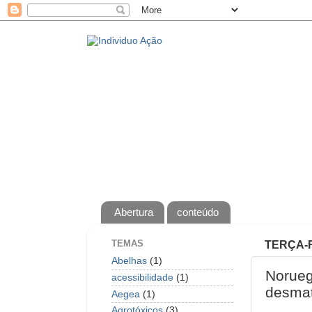
Abertura
conteúdo
TEMAS
TERÇA-F
Abelhas
(1)
Norueg
acessibilidade
(1)
desma
Aegea
(1)
Agrotóxicos
(3)