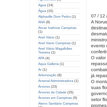
Agua
(14)
Água
(15)
07 / 12
Alphaville Dom Pedro
(1)
A Norue
ANA
(8)
destina
Ancar Ivahnoe Campinas
(1)
desmata
Anel Viário
(1)
ministr
Anel Viario Campinas
(1)
evento 
Anel Viário Magalhães
conferê
Teixeira
(1)
O valor
APA
(4)
repassa
Aqua Galleria
(1)
combate
Ar
(1)
já repa
Arborização
(8)
O monta
Arsenal Administradora
(1)
Árvores
(23)
suas fl
Árvores da Cidade
(25)
governo
Árvores em Campinas
(9)
setor f
Aterro Sanitário Campinas
promess