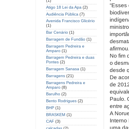
(1)
“Esses 
Atigo 18 Lei da Apa
(2)
biodive
Audiência Pública
(7)
indígen
Avenida Francisco Glicério
(1)
ministr
Bar Cenário
(1)
importâ
Barragem de Fundão
(1)
desmata
Barragem Pedreira e
afirmou
Amparo
(1)
No fim 
Barragem Pedreira e duas
o desma
Pontes
(2)
Barragem Sanasa
(1)
desde q
Barragens
(21)
De acor
Barragens Pedreira e
de 2012
Amparo
(8)
equival
Barulho
(2)
Paulo. 
Bento Rodrigues
(2)
entre a
BHP
(1)
A Norue
BRASKEM
(1)
Interno
CAF
(3)
uma da
calçadas
(2)