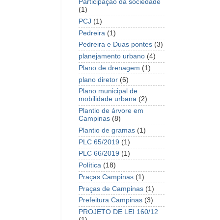
Participação da sociedade
(1)
PCJ
(1)
Pedreira
(1)
Pedreira e Duas pontes
(3)
planejamento urbano
(4)
Plano de drenagem
(1)
plano diretor
(6)
Plano municipal de
mobilidade urbana
(2)
Plantio de árvore em
Campinas
(8)
Plantio de gramas
(1)
PLC 65/2019
(1)
PLC 66/2019
(1)
Política
(18)
Praças Campinas
(1)
Praças de Campinas
(1)
Prefeitura Campinas
(3)
PROJETO DE LEI 160/12
(1)