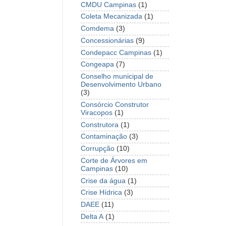
CMDU Campinas
(1)
Coleta Mecanizada
(1)
Comdema
(3)
Concessionárias
(9)
Condepacc Campinas
(1)
Congeapa
(7)
Conselho municipal de
Desenvolvimento Urbano
(3)
Consórcio Construtor
Viracopos
(1)
Construtora
(1)
Contaminação
(3)
Corrupção
(10)
Corte de Árvores em
Campinas
(10)
Crise da água
(1)
Crise Hídrica
(3)
DAEE
(11)
Delta A
(1)