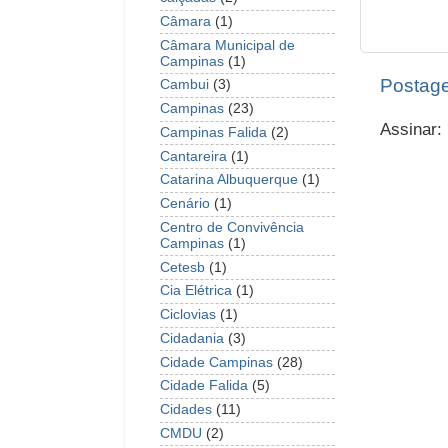
Câmara
(1)
Câmara Municipal de
Campinas
(1)
Postage
Cambui
(3)
Campinas
(23)
Assinar:
Campinas Falida
(2)
Cantareira
(1)
Catarina Albuquerque
(1)
Cenário
(1)
Centro de Convivência
Campinas
(1)
Cetesb
(1)
Cia Elétrica
(1)
Ciclovias
(1)
Cidadania
(3)
Cidade Campinas
(28)
Cidade Falida
(5)
Cidades
(11)
CMDU
(2)