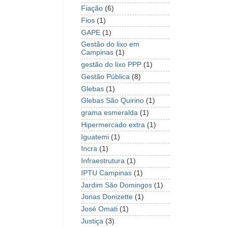
Fiação
(6)
Fios
(1)
GAPE
(1)
Gestão do lixo em
Campinas
(1)
gestão do lixo PPP
(1)
Gestão Pública
(8)
Glebas
(1)
Glebas São Quirino
(1)
grama esmeralda
(1)
Hipermercado extra
(1)
Iguatemi
(1)
Incra
(1)
Infraestrutura
(1)
IPTU Campinas
(1)
Jardim São Domingos
(1)
Jonas Donizette
(1)
José Omati
(1)
Justiça
(3)