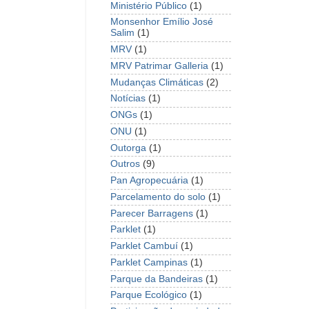
Ministério Público
(1)
Monsenhor Emílio José
Salim
(1)
MRV
(1)
MRV Patrimar Galleria
(1)
Mudanças Climáticas
(2)
Notícias
(1)
ONGs
(1)
ONU
(1)
Outorga
(1)
Outros
(9)
Pan Agropecuária
(1)
Parcelamento do solo
(1)
Parecer Barragens
(1)
Parklet
(1)
Parklet Cambuí
(1)
Parklet Campinas
(1)
Parque da Bandeiras
(1)
Parque Ecológico
(1)