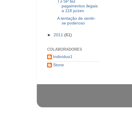
TJ-SP fez
pagamentos ilegais
a 118 juízes
A tentação de sentir-
se poderoso
►
2011
(61)
COLABORADORES
Indivíduo1
Stone