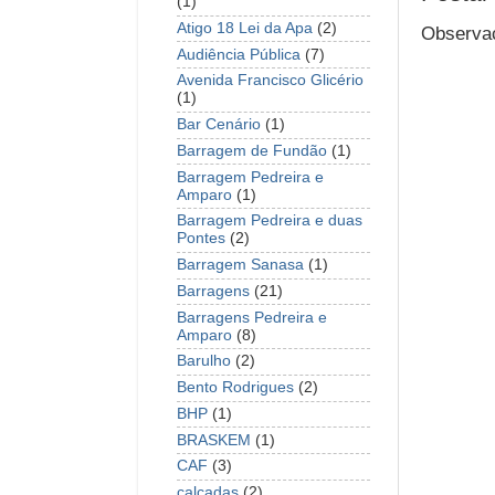
(1)
Atigo 18 Lei da Apa
(2)
Observaç
Audiência Pública
(7)
Avenida Francisco Glicério
(1)
Bar Cenário
(1)
Barragem de Fundão
(1)
Barragem Pedreira e
Amparo
(1)
Barragem Pedreira e duas
Pontes
(2)
Barragem Sanasa
(1)
Barragens
(21)
Barragens Pedreira e
Amparo
(8)
Barulho
(2)
Bento Rodrigues
(2)
BHP
(1)
BRASKEM
(1)
CAF
(3)
calçadas
(2)