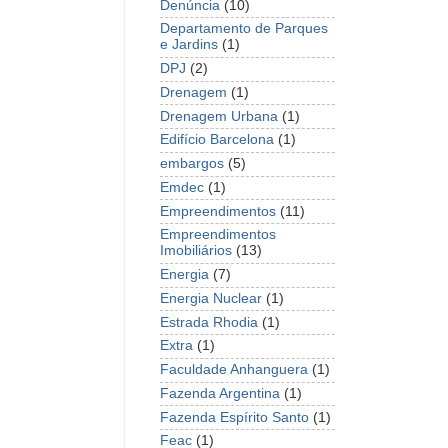
Denúncia
(10)
Departamento de Parques
e Jardins
(1)
DPJ
(2)
Drenagem
(1)
Drenagem Urbana
(1)
Edifício Barcelona
(1)
embargos
(5)
Emdec
(1)
Empreendimentos
(11)
Empreendimentos
Imobiliários
(13)
Energia
(7)
Energia Nuclear
(1)
Estrada Rhodia
(1)
Extra
(1)
Faculdade Anhanguera
(1)
Fazenda Argentina
(1)
Fazenda Espírito Santo
(1)
Feac
(1)