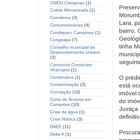
CMDU Campinas
(1)
Preserv
Coleta Mecanizada
(1)
Morumbi
Comdema
(3)
Lara, p
Concessionárias
(9)
bairro.
Condepacc Campinas
(1)
Geológi
Congeapa
(7)
tinha M
Conselho municipal de
Desenvolvimento Urbano
municip
(3)
seguint
Consórcio Construtor
Viracopos
(1)
O prédi
Construtora
(1)
está oc
Contaminação
(3)
Corrupção
(10)
imóvel 
Corte de Árvores em
do imóv
Campinas
(10)
Justiça
Crise da água
(1)
definitiv
Crise Hídrica
(3)
DAEE
(11)
Procura
Delta A
(1)