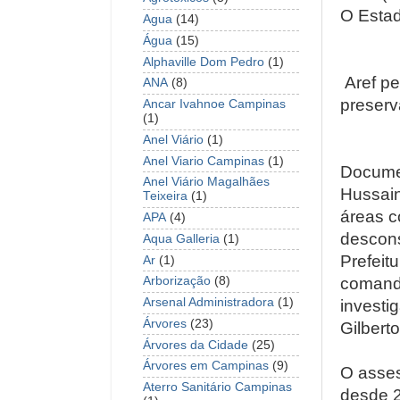
O Estad
Agua
(14)
Água
(15)
Alphaville Dom Pedro
(1)
Aref pe
ANA
(8)
preser
Ancar Ivahnoe Campinas
(1)
Anel Viário
(1)
Anel Viario Campinas
(1)
Documen
Anel Viário Magalhães
Hussain
Teixeira
(1)
áreas c
APA
(4)
descons
Aqua Galleria
(1)
Prefeit
Ar
(1)
comanda
Arborização
(8)
Arsenal Administradora
(1)
investig
Árvores
(23)
Gilbert
Árvores da Cidade
(25)
Árvores em Campinas
(9)
O asses
Aterro Sanitário Campinas
desde 2