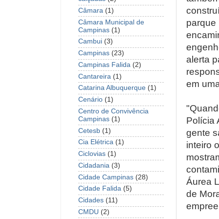
constru
Câmara
(1)
parque 
Câmara Municipal de
Campinas
(1)
encamin
Cambui
(3)
engenhe
Campinas
(23)
alerta 
Campinas Falida
(2)
respons
Cantareira
(1)
em uma 
Catarina Albuquerque
(1)
Cenário
(1)
"Quando
Centro de Convivência
Campinas
(1)
Polícia
Cetesb
(1)
gente s
Cia Elétrica
(1)
inteiro
Ciclovias
(1)
mostram
Cidadania
(3)
contami
Cidade Campinas
(28)
Áurea L
Cidade Falida
(5)
de Mora
Cidades
(11)
empree
CMDU
(2)