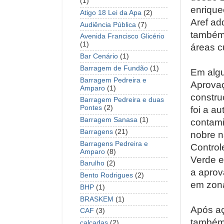
(1)
enrique
Atigo 18 Lei da Apa
(2)
Aref ad
Audiência Pública
(7)
também 
Avenida Francisco Glicério
(1)
áreas c
Bar Cenário
(1)
Barragem de Fundão
(1)
Em algu
Barragem Pedreira e
Aprovaç
Amparo
(1)
constru
Barragem Pedreira e duas
Pontes
(2)
foi a a
Barragem Sanasa
(1)
contami
Barragens
(21)
nobre n
Barragens Pedreira e
Control
Amparo
(8)
Verde e
Barulho
(2)
a aprov
Bento Rodrigues
(2)
em zona
BHP
(1)
BRASKEM
(1)
Após aç
CAF
(3)
também 
calçadas
(2)