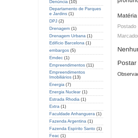
pronunc
Denúncia
(10)
Departamento de Parques
e Jardins
(1)
Matéria 
DPJ
(2)
Postado
Drenagem
(1)
Marcado
Drenagem Urbana
(1)
Edifício Barcelona
(1)
Nenhum
embargos
(5)
Emdec
(1)
Postar
Empreendimentos
(11)
Empreendimentos
Observaç
Imobiliários
(13)
Energia
(7)
Energia Nuclear
(1)
Estrada Rhodia
(1)
Extra
(1)
Faculdade Anhanguera
(1)
Fazenda Argentina
(1)
Fazenda Espírito Santo
(1)
Feac
(1)