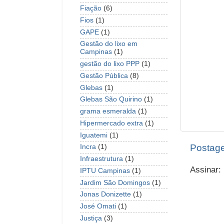
Fiação
(6)
Fios
(1)
GAPE
(1)
Gestão do lixo em
Campinas
(1)
gestão do lixo PPP
(1)
Gestão Pública
(8)
Glebas
(1)
Glebas São Quirino
(1)
grama esmeralda
(1)
Hipermercado extra
(1)
Iguatemi
(1)
Postage
Incra
(1)
Infraestrutura
(1)
Assinar:
IPTU Campinas
(1)
Jardim São Domingos
(1)
Jonas Donizette
(1)
José Omati
(1)
Justiça
(3)