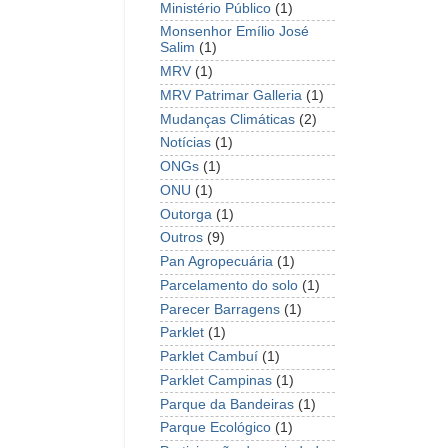
Ministério Público
(1)
Monsenhor Emílio José
Salim
(1)
MRV
(1)
MRV Patrimar Galleria
(1)
Mudanças Climáticas
(2)
Notícias
(1)
ONGs
(1)
ONU
(1)
Outorga
(1)
Outros
(9)
Pan Agropecuária
(1)
Parcelamento do solo
(1)
Parecer Barragens
(1)
Parklet
(1)
Parklet Cambuí
(1)
Parklet Campinas
(1)
Parque da Bandeiras
(1)
Parque Ecológico
(1)