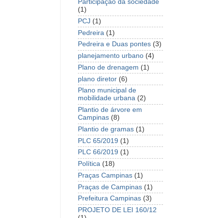
Participação da sociedade
(1)
PCJ
(1)
Pedreira
(1)
Pedreira e Duas pontes
(3)
planejamento urbano
(4)
Plano de drenagem
(1)
plano diretor
(6)
Plano municipal de
mobilidade urbana
(2)
Plantio de árvore em
Campinas
(8)
Plantio de gramas
(1)
PLC 65/2019
(1)
PLC 66/2019
(1)
Política
(18)
Praças Campinas
(1)
Praças de Campinas
(1)
Prefeitura Campinas
(3)
PROJETO DE LEI 160/12
(1)