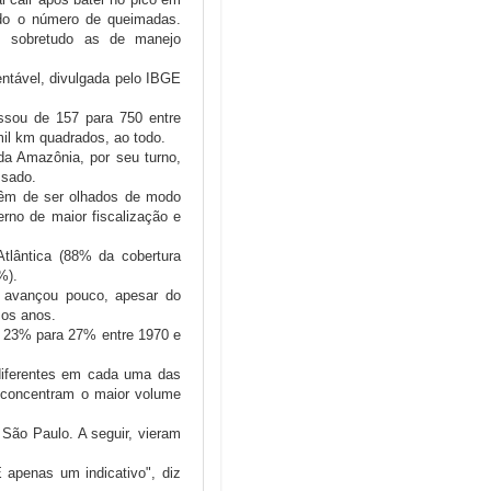
odo o número de queimadas.
l, sobretudo as de manejo
ntável, divulgada pelo IBGE
sou de 157 para 750 entre
il km quadrados, ao todo.
da Amazônia, por seu turno,
ssado.
têm de ser olhados de modo
erno de maior fiscalização e
lântica (88% da cobertura
%).
avançou pouco, apesar do
mos anos.
de 23% para 27% entre 1970 e
diferentes em cada uma das
e concentram o maior volume
 São Paulo. A seguir, vieram
 apenas um indicativo", diz