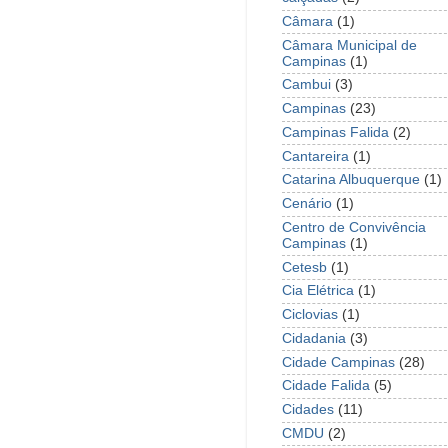
Câmara
(1)
Câmara Municipal de
Campinas
(1)
Cambui
(3)
Campinas
(23)
Campinas Falida
(2)
Cantareira
(1)
Catarina Albuquerque
(1)
Cenário
(1)
Centro de Convivência
Campinas
(1)
Cetesb
(1)
Cia Elétrica
(1)
Ciclovias
(1)
Cidadania
(3)
Cidade Campinas
(28)
Cidade Falida
(5)
Cidades
(11)
CMDU
(2)