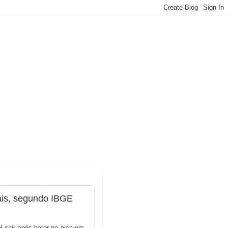
ais, segundo IBGE
 cair após bater no pico em