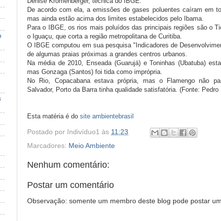
Denise Kromenberger, técnica do IBGE.
De acordo com ela, a emissões de gases poluentes caíram em to
mas ainda estão acima dos limites estabelecidos pelo Ibama.
Para o IBGE, os rios mais poluídos das principais regiões são o T
o
o Iguaçu, que corta a região metropolitana de Curitiba.
O IBGE computou em sua pesquisa "Indicadores de Desenvolvimen
de algumas praias próximas a grandes centros urbanos.
Na média de 2010, Enseada (Guarujá) e Toninhas (Ubatuba) esta
mas Gonzaga (Santos) foi tida como imprópria.
No Rio, Copacabana estava própria, mas o Flamengo não pa
Salvador, Porto da Barra tinha qualidade satisfatória. (Fonte: Pedr
s
Esta matéria é do
site ambientebrasil
Postado por
Indivíduo1
às
11:23
Marcadores:
Meio Ambiente
Nenhum comentário:
Postar um comentário
Observação: somente um membro deste blog pode postar um