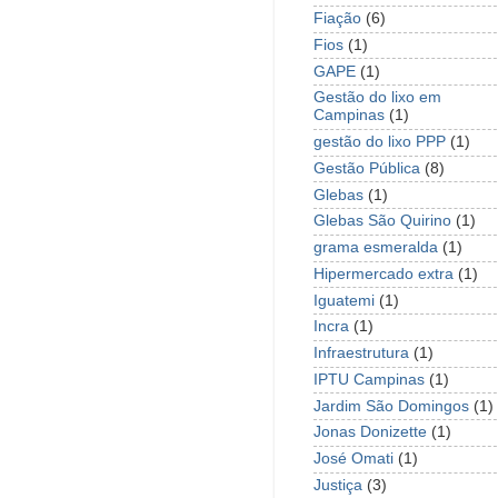
Fiação
(6)
Fios
(1)
GAPE
(1)
Gestão do lixo em
Campinas
(1)
gestão do lixo PPP
(1)
Gestão Pública
(8)
Glebas
(1)
Glebas São Quirino
(1)
grama esmeralda
(1)
Hipermercado extra
(1)
Iguatemi
(1)
Incra
(1)
Infraestrutura
(1)
IPTU Campinas
(1)
Jardim São Domingos
(1)
Jonas Donizette
(1)
José Omati
(1)
Justiça
(3)