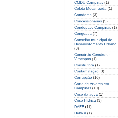
CMDU Campinas
(1)
Coleta Mecanizada
(1)
Comdema
(3)
Concessionárias
(9)
Condepacc Campinas
(1)
Congeapa
(7)
Conselho municipal de
Desenvolvimento Urbano
(3)
Consórcio Construtor
Viracopos
(1)
Construtora
(1)
Contaminação
(3)
Corrupção
(10)
Corte de Árvores em
Campinas
(10)
Crise da água
(1)
Crise Hídrica
(3)
DAEE
(11)
Delta A
(1)