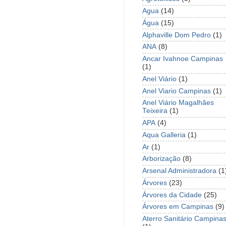
Agua
(14)
Água
(15)
Alphaville Dom Pedro
(1)
ANA
(8)
Ancar Ivahnoe Campinas
(1)
Anel Viário
(1)
Anel Viario Campinas
(1)
Anel Viário Magalhães
Teixeira
(1)
APA
(4)
Aqua Galleria
(1)
Ar
(1)
Arborização
(8)
Arsenal Administradora
(1
Árvores
(23)
Árvores da Cidade
(25)
Árvores em Campinas
(9)
Aterro Sanitário Campina