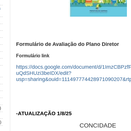
s
Formulário de Avaliação do Plano Diretor
Formulário link
https://docs.google.com/document/d/1ImzCBPzf
uQdSHUzi3beIDX/edit?
usp=sharing&ouid=111497774428971090207&rtp
)
-ATUALIZAÇÃO 1/8/25
)
CONCIDADE