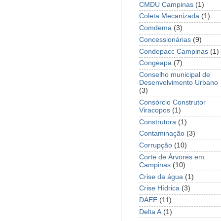
CMDU Campinas
(1)
Coleta Mecanizada
(1)
Comdema
(3)
Concessionárias
(9)
Condepacc Campinas
(1)
Congeapa
(7)
Conselho municipal de
Desenvolvimento Urbano
(3)
Consórcio Construtor
Viracopos
(1)
Construtora
(1)
Contaminação
(3)
Corrupção
(10)
Corte de Árvores em
Campinas
(10)
Crise da água
(1)
Crise Hídrica
(3)
DAEE
(11)
Delta A
(1)