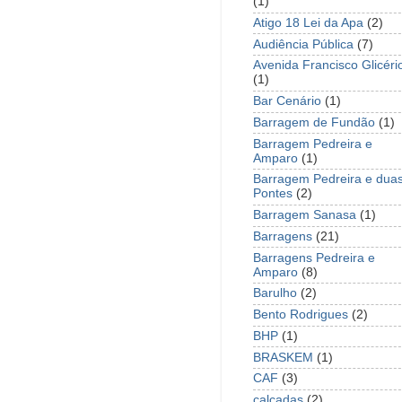
(1)
Atigo 18 Lei da Apa
(2)
Audiência Pública
(7)
Avenida Francisco Glicéri
(1)
Bar Cenário
(1)
Barragem de Fundão
(1)
Barragem Pedreira e
Amparo
(1)
Barragem Pedreira e dua
Pontes
(2)
Barragem Sanasa
(1)
Barragens
(21)
Barragens Pedreira e
Amparo
(8)
Barulho
(2)
Bento Rodrigues
(2)
BHP
(1)
BRASKEM
(1)
CAF
(3)
calçadas
(2)