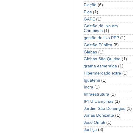
Fiação
(6)
Fios
(1)
GAPE
(1)
Gestão do lixo em
Campinas
(1)
gestão do lixo PPP
(1)
Gestão Pública
(8)
Glebas
(1)
Glebas São Quirino
(1)
grama esmeralda
(1)
Hipermercado extra
(1)
Iguatemi
(1)
Incra
(1)
Infraestrutura
(1)
IPTU Campinas
(1)
Jardim São Domingos
(1)
Jonas Donizette
(1)
José Omati
(1)
Justiça
(3)