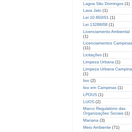
Lagoa São Domingos
(1)
Lava Jato
(1)
Lei 10.850/01
(1)
Lei 13288/08
(1)
Licenciamento Ambiental
(1)
Licenciamentos Campina
(11)
Licitações
(1)
Limpeza Urbana
(1)
Limpeza Urbana Campina
(1)
lixo
(2)
lixo em Campinas
(1)
LPOUS
(1)
LUOS
(2)
Marco Regulatório das
Organizações Sociais
(1)
Mariana
(3)
Meio Ambiente
(71)