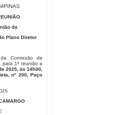
MPINAS
REUNIÃO
nião da
o Plano Diretor
 da Comissão de
, para 1ª reunião a
de 2025, às 14h00,
ieta, nº 200, Paço
2025
 CAMARGO
E