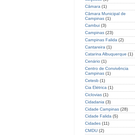
Câmara
(1)
Câmara Municipal de
Campinas
(1)
Cambui
(3)
Campinas
(23)
Campinas Falida
(2)
Cantareira
(1)
Catarina Albuquerque
(1)
Cenário
(1)
Centro de Convivência
Campinas
(1)
Cetesb
(1)
Cia Elétrica
(1)
Ciclovias
(1)
Cidadania
(3)
Cidade Campinas
(28)
Cidade Falida
(5)
Cidades
(11)
CMDU
(2)