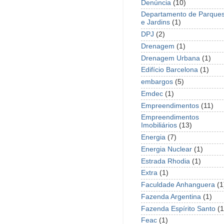
Denúncia
(10)
Departamento de Parque
e Jardins
(1)
DPJ
(2)
Drenagem
(1)
Drenagem Urbana
(1)
Edifício Barcelona
(1)
embargos
(5)
Emdec
(1)
Empreendimentos
(11)
Empreendimentos
Imobiliários
(13)
Energia
(7)
Energia Nuclear
(1)
Estrada Rhodia
(1)
Extra
(1)
Faculdade Anhanguera
(1
Fazenda Argentina
(1)
Fazenda Espírito Santo
(1
Feac
(1)