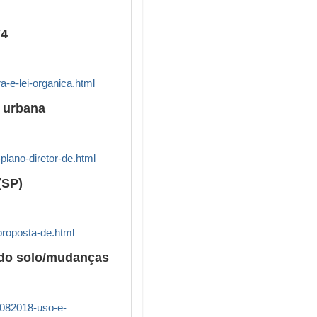
74
a-e-lei-organica.html
 urbana
plano-diretor-de.html
(SP)
-proposta-de.html
 do solo/mudanças
-2082018-uso-e-